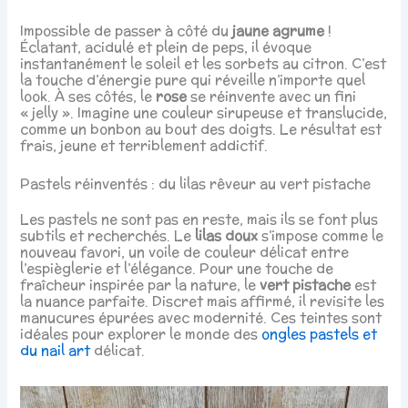
Impossible de passer à côté du
jaune agrume
!
Éclatant, acidulé et plein de peps, il évoque
instantanément le soleil et les sorbets au citron. C’est
la touche d’énergie pure qui réveille n’importe quel
look. À ses côtés, le
rose
se réinvente avec un fini
« jelly ». Imagine une couleur sirupeuse et translucide,
comme un bonbon au bout des doigts. Le résultat est
frais, jeune et terriblement addictif.
Pastels réinventés : du lilas rêveur au vert pistache
Les pastels ne sont pas en reste, mais ils se font plus
subtils et recherchés. Le
lilas doux
s’impose comme le
nouveau favori, un voile de couleur délicat entre
l’espièglerie et l’élégance. Pour une touche de
fraîcheur inspirée par la nature, le
vert pistache
est
la nuance parfaite. Discret mais affirmé, il revisite les
manucures épurées avec modernité. Ces teintes sont
idéales pour explorer le monde des
ongles pastels et
du nail art
délicat.