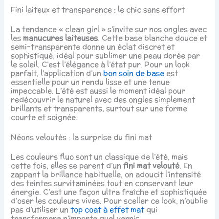
Fini laiteux et transparence : le chic sans effort
La tendance « clean girl » s’invite sur nos ongles avec
les
manucures laiteuses
. Cette base blanche douce et
semi-transparente donne un éclat discret et
sophistiqué, idéal pour sublimer une peau dorée par
le soleil. C’est l’élégance à l’état pur. Pour un look
parfait, l’application d’un
bon soin de base
est
essentielle pour un rendu lisse et une tenue
impeccable. L’été est aussi le moment idéal pour
redécouvrir le naturel avec des ongles simplement
brillants et transparents, surtout sur une forme
courte et soignée.
Néons veloutés : la surprise du fini mat
Les couleurs fluo sont un classique de l’été, mais
cette fois, elles se parent d’un
fini mat velouté
. En
zappant la brillance habituelle, on adoucit l’intensité
des teintes survitaminées tout en conservant leur
énergie. C’est une façon ultra fraîche et sophistiquée
d’oser les couleurs vives. Pour sceller ce look, n’oublie
pas d’utiliser un
top coat à effet mat
qui
transformera n’importe quel vernis.