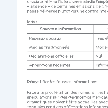
cruciale infirme l’idée d’une maladie l’emp
« absence » de certaines émissions de CNe
pause délibérée plutôt qu’une contrainte 
lody>
Source d’information
Réseaux sociaux
Très é
Médias traditionnels
Modé
Déclarations officielles
Nul
Apparitions récentes
Infirm
Démystifier les fausses informations
Face à la prolifération des rumeurs, il est
spéculations sur des diagnostics médicau
dramatiques doivent être accueillies ave
tangibles rend ces affirmations infondées