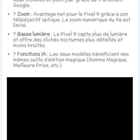
Google.
?
Zoom :
Avantage net pour le Pixel 9 grâce à son
téléobjectif optique. Le zoom numérique du 9a est
limité.
?
Basse lumière :
Le Pixel 9 capte plus de lumière
et offre des clichés nocturnes plus détaillés et
moins bruités.
?
Fonctions IA :
Les deux modèles bénéficient des
mêmes outils d’édition magique (Gomme Magique,
Meilleure Prise, etc.).