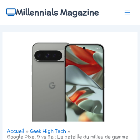
Aller
au
Millennials Magazine
contenu
Accueil
Geek High Tech
Google Pixel 9 vs 9a : La bataille du milieu de gamme