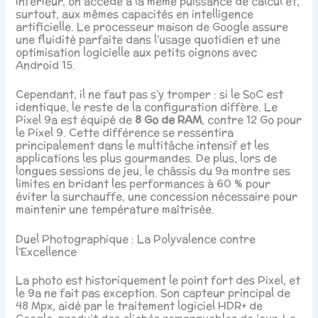
inférieur, on accède à la même puissance de calcul et,
surtout, aux mêmes capacités en intelligence
artificielle. Le processeur maison de Google assure
une fluidité parfaite dans l’usage quotidien et une
optimisation logicielle aux petits oignons avec
Android 15.
Cependant, il ne faut pas s’y tromper : si le SoC est
identique, le reste de la configuration diffère. Le
Pixel 9a est équipé de
8 Go de RAM
, contre 12 Go pour
le Pixel 9. Cette différence se ressentira
principalement dans le multitâche intensif et les
applications les plus gourmandes. De plus, lors de
longues sessions de jeu, le châssis du 9a montre ses
limites en bridant les performances à 60 % pour
éviter la surchauffe, une concession nécessaire pour
maintenir une température maîtrisée.
Duel Photographique : La Polyvalence contre
l’Excellence
La photo est historiquement le point fort des Pixel, et
le 9a ne fait pas exception. Son capteur principal de
48 Mpx, aidé par le traitement logiciel HDR+ de