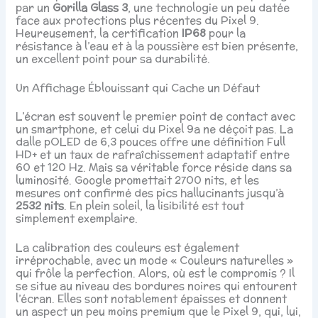
par un
Gorilla Glass 3
, une technologie un peu datée
face aux protections plus récentes du Pixel 9.
Heureusement, la certification
IP68
pour la
résistance à l’eau et à la poussière est bien présente,
un excellent point pour sa durabilité.
Un Affichage Éblouissant qui Cache un Défaut
L’écran est souvent le premier point de contact avec
un smartphone, et celui du Pixel 9a ne déçoit pas. La
dalle pOLED de 6,3 pouces offre une définition Full
HD+ et un taux de rafraîchissement adaptatif entre
60 et 120 Hz. Mais sa véritable force réside dans sa
luminosité. Google promettait 2700 nits, et les
mesures ont confirmé des pics hallucinants jusqu’à
2532 nits
. En plein soleil, la lisibilité est tout
simplement exemplaire.
La calibration des couleurs est également
irréprochable, avec un mode « Couleurs naturelles »
qui frôle la perfection. Alors, où est le compromis ? Il
se situe au niveau des bordures noires qui entourent
l’écran. Elles sont notablement épaisses et donnent
un aspect un peu moins premium que le Pixel 9, qui, lui,