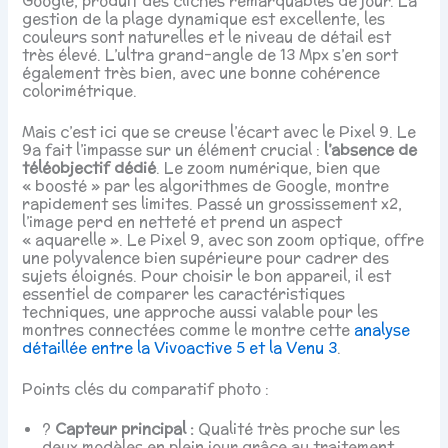
Google, produit des clichés remarquables de jour. La
gestion de la plage dynamique est excellente, les
couleurs sont naturelles et le niveau de détail est
très élevé. L’ultra grand-angle de 13 Mpx s’en sort
également très bien, avec une bonne cohérence
colorimétrique.
Mais c’est ici que se creuse l’écart avec le Pixel 9. Le
9a fait l’impasse sur un élément crucial :
l’absence de
téléobjectif dédié
. Le zoom numérique, bien que
« boosté » par les algorithmes de Google, montre
rapidement ses limites. Passé un grossissement x2,
l’image perd en netteté et prend un aspect
« aquarelle ». Le Pixel 9, avec son zoom optique, offre
une polyvalence bien supérieure pour cadrer des
sujets éloignés. Pour choisir le bon appareil, il est
essentiel de comparer les caractéristiques
techniques, une approche aussi valable pour les
montres connectées comme le montre cette
analyse
détaillée entre la Vivoactive 5 et la Venu 3
.
Points clés du comparatif photo :
?
Capteur principal :
Qualité très proche sur les
deux modèles en plein jour grâce au traitement