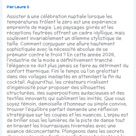
Par
Laura S
Assister à une célébration nuptiale lorsque les
températures frôlent le zéro est une expérience
empreinte de magie. Les paysages givrés et les
réceptions feutrées offrent un cadre idyllique, mais
soulèvent invariablement un dilemme stylistique de
taille. Comment conjuguer une allure hautement
sophistiquée avec la nécessité absolue de se
prémunir contre le froid ? En cette année 2026,
l’industrie de la mode a définitivement tranché :
l’élégance ne doit plus jamais se faire au détriment du
confort thermique. Fini le temps où l’on grelottait
dans des voilages inadaptés en attendant la fin du
cocktail. Aujourd’hui, les créateurs rivalisent
d’ingéniosité pour proposer des silhouettes
structurées, des superpositions audacieuses et des
textiles innovants qui subliment les invités. Que vous
soyez témoin, demoiselle d’honneur ou simple convive,
trouver l’équilibre parfait demande une réflexion
stratégique sur les coupes et les nuances. L’enjeu est
de briller sous les lumières de la piste de danse tout
en bravant les bourrasques hivernales avec une
aisance déconcertante. Plongeons dans les secrets