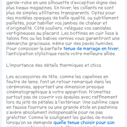
garde-robe en une silhouette d’exception digne des
plus beaux magazines. En hiver, les collants ne sont
plus de simples utilitaires transparents. Optez pour
des modèles opaques de belle qualité, ou subtilement
pailletés, pour habiller vos jambes de chaleur et
d’originalité. Côté souliers, reléguez vos sandales
vertigineuses au placard. Les bottines en cuir lisse à
talons fins ou les babies vernies vous garantiront une
démarche gracieuse, même sur des pavés humides.
Pour composer la parfaite
tenue de mariage en hiver
,
l’anticipation stylistique reste votre meilleure alliée.
L’importance des détails thermiques et chics
Les accessoires de tête, comme les capelines en
feutre de laine, font un retour remarqué dans les
cérémonies, apportant une dimension presque
cinématographique à votre apparition. N’omettez
surtout pas de couvrir vos épaules avec raffinement
lors du jeté de pétales à l’extérieur. Une sublime cape
en fausse fourrure ou une grande étole en pashmina
s’avère absolument indispensable pour ne pas
grelotter. Comme le soulignent les guides de mode
lorsqu’on se demande
quelle tenue choisir pour son