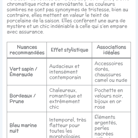
chromatique riche et envoûtante. Les couleurs
sombres ne sont pas synonymes de tristesse, bien au
contraire, elles mettent en valeur le teint de
porcelaine de la saison. Elles confèrent une aura de
mystère et un chic indéniable à celle qui s’en empare
avec assurance.
Nuances
Associations
Effet stylistique
recommandées
idéales
Accessoires
Audacieux et
Vert sapin /
dorés,
intensément
Émeraude
chaussures
contemporain
camel ou nude
Chaleureux,
Pochette en
Bordeaux /
romantique et
velours noir,
Prune
extrêmement
bijoux en or
chic
rose
Éléments
Intemporel, très
argentés,
Bleu marine
flatteur pour
perles
nuit
toutes les
nacrées
morphologies