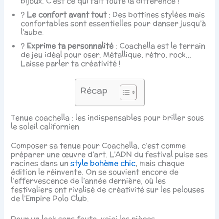
bijoux. C’est ce qui fait toute la différence !
?
Le confort avant tout
: Des bottines stylées mais
confortables sont essentielles pour danser jusqu’à
l’aube.
?
Exprime ta personnalité
: Coachella est le terrain
de jeu idéal pour oser. Métallique, rétro, rock…
Laisse parler ta créativité !
Récap
Tenue coachella : les indispensables pour briller sous
le soleil californien
Composer sa tenue pour Coachella, c’est comme
préparer une œuvre d’art. L’ADN du festival puise ses
racines dans un
style bohème chic
, mais chaque
édition le réinvente. On se souvient encore de
l’effervescence de l’année dernière, où les
festivaliers ont rivalisé de créativité sur les pelouses
de l’Empire Polo Club.
Pour un look sans faute, voici les pièces