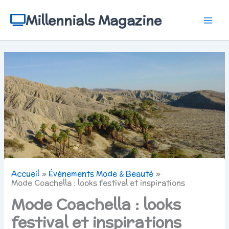
Aller
au
Millennials Magazine
contenu
Accueil
Événements Mode & Beauté
Mode Coachella : looks festival et inspirations
Mode Coachella : looks
festival et inspirations