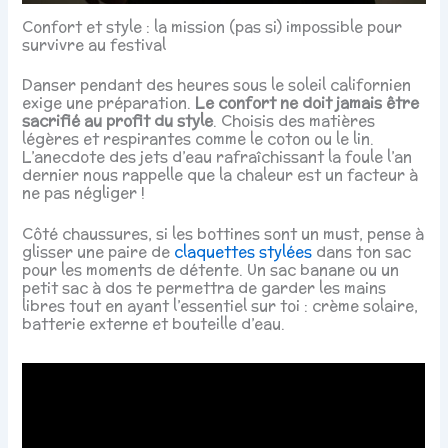
Confort et style : la mission (pas si) impossible pour
survivre au festival
Danser pendant des heures sous le soleil californien
exige une préparation.
Le confort ne doit jamais être
sacrifié au profit du style
. Choisis des matières
légères et respirantes comme le coton ou le lin.
L’anecdote des jets d’eau rafraîchissant la foule l’an
dernier nous rappelle que la chaleur est un facteur à
ne pas négliger !
Côté chaussures, si les bottines sont un must, pense à
glisser une paire de
claquettes stylées
dans ton sac
pour les moments de détente. Un sac banane ou un
petit sac à dos te permettra de garder les mains
libres tout en ayant l’essentiel sur toi : crème solaire,
batterie externe et bouteille d’eau.