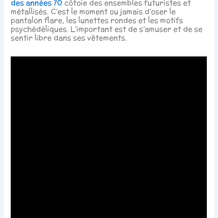
des années 70
côtoie des ensembles futuristes et
métallisés. C’est le moment ou jamais d’oser le
pantalon flare, les lunettes rondes et les motifs
psychédéliques. L’important est de s’amuser et de se
sentir libre dans ses vêtements.