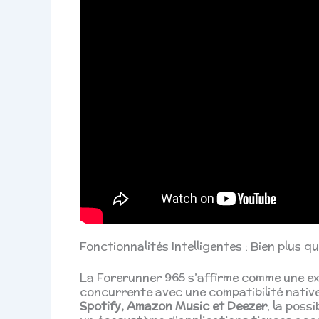
Fonctionnalités Intelligentes : Bien plus q
La Forerunner 965 s’affirme comme une ex
concurrente avec une compatibilité nativ
Spotify, Amazon Music et Deezer
, la poss