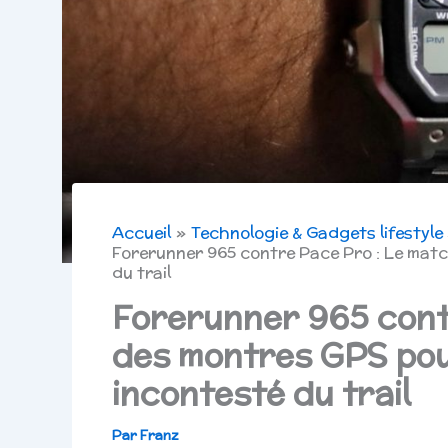
Accueil
Technologie & Gadgets lifestyle
Forerunner 965 contre Pace Pro : Le matc
du trail
Forerunner 965 cont
des montres GPS pou
incontesté du trail
Par
Franz