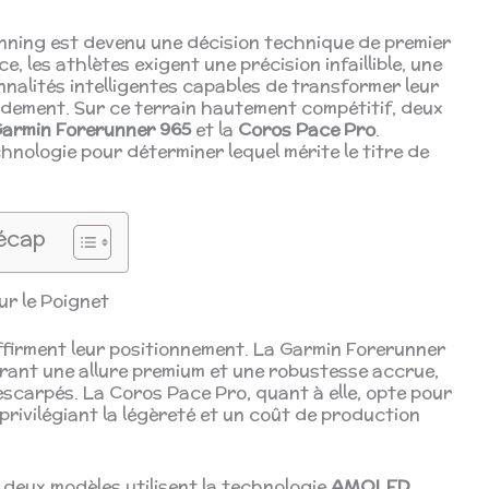
unning est devenu une décision technique de premier
e, les athlètes exigent une précision infaillible, une
nalités intelligentes capables de transformer leur
dement. Sur ce terrain hautement compétitif, deux
armin Forerunner 965
et la
Coros Pace Pro
.
hnologie pour déterminer lequel mérite le titre de
écap
ur le Poignet
ffirment leur positionnement. La Garmin Forerunner
férant une allure premium et une robustesse accrue,
escarpés. La Coros Pace Pro, quant à elle, opte pour
privilégiant la légèreté et un coût de production
 deux modèles utilisent la technologie
AMOLED
,