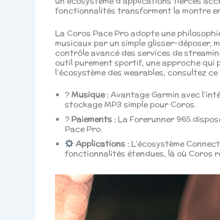
un écosystème d’applications tierces acce
fonctionnalités transforment la montre e
La Coros Pace Pro adopte une philosophie 
musicaux par un simple glisser-déposer, ma
contrôle avancé des services de streaming
outil purement sportif, une approche qui p
l’écosystème des wearables, consultez ce
?
Musique :
Avantage Garmin avec l’inté
stockage MP3 simple pour Coros.
?
Paiements :
La Forerunner 965 dispose
Pace Pro.
Applications :
L’écosystème Connect 
fonctionnalités étendues, là où Coros 