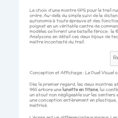
Le choix d’une montre GPS pour le trail r
ordre. Au-delà du simple suivi de la distanc
autonomie à toute épreuve et des fonction
poignet en un véritable centre de comman
modèles se livrent une bataille féroce : la
G
Analysons en détail ces deux bijoux de tec
maître incontesté du trail.
R
Conception et Affichage : Le Duel Visuel s
Dès le premier regard, les deux montres a
965 arbore une
lunette en titane
, lui con
un atout non négligeable sur les sentiers 
une conception entièrement en plastique, 
maîtrisé.
L’écran est un différenciateur majeur. Les