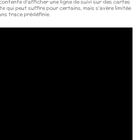
contente d’afficher une ligne de suivi sur des cartes
 qui peut suffire pour certains, mais s’avère limitée
ans trace prédéfinie.