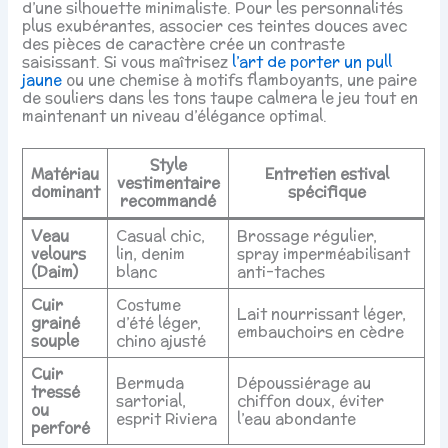
d’une silhouette minimaliste. Pour les personnalités
plus exubérantes, associer ces teintes douces avec
des pièces de caractère crée un contraste
saisissant. Si vous maîtrisez
l’art de porter un pull
jaune
ou une chemise à motifs flamboyants, une paire
de souliers dans les tons taupe calmera le jeu tout en
maintenant un niveau d’élégance optimal.
Style
Matériau
Entretien estival
vestimentaire
dominant
spécifique
recommandé
Veau
Casual chic,
Brossage régulier,
velours
lin, denim
spray imperméabilisant
(Daim)
blanc
anti-taches
Cuir
Costume
Lait nourrissant léger,
grainé
d’été léger,
embauchoirs en cèdre
souple
chino ajusté
Cuir
Bermuda
Dépoussiérage au
tressé
sartorial,
chiffon doux, éviter
ou
esprit Riviera
l’eau abondante
perforé