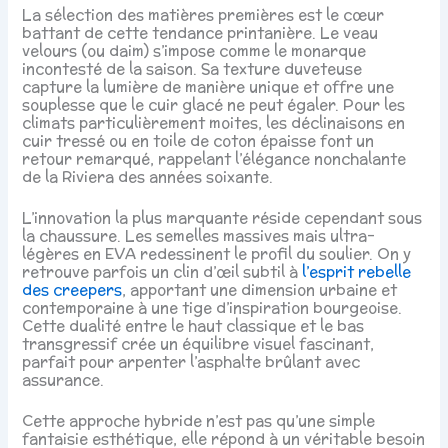
La sélection des matières premières est le cœur
battant de cette tendance printanière. Le veau
velours (ou daim) s’impose comme le monarque
incontesté de la saison. Sa texture duveteuse
capture la lumière de manière unique et offre une
souplesse que le cuir glacé ne peut égaler. Pour les
climats particulièrement moites, les déclinaisons en
cuir tressé ou en toile de coton épaisse font un
retour remarqué, rappelant l’élégance nonchalante
de la Riviera des années soixante.
L’innovation la plus marquante réside cependant sous
la chaussure. Les semelles massives mais ultra-
légères en EVA redessinent le profil du soulier. On y
retrouve parfois un clin d’œil subtil à
l’esprit rebelle
des creepers
, apportant une dimension urbaine et
contemporaine à une tige d’inspiration bourgeoise.
Cette dualité entre le haut classique et le bas
transgressif crée un équilibre visuel fascinant,
parfait pour arpenter l’asphalte brûlant avec
assurance.
Cette approche hybride n’est pas qu’une simple
fantaisie esthétique, elle répond à un véritable besoin