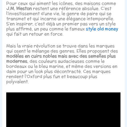
Pour ceux qui aiment les icônes, des maisons comme
J.M. Weston
restent une référence absolue. C’est
l’investissement d’une vie, le genre de paire qui se
transmet et qui incarne une élégance intemporelle.
S’en inspirer, c’est déjà un premier pas vers un style
plus affirmé, un peu comme le fameux
style old money
qui fait un retour en force.
Mais la vraie révolution se trouve dans les marques
qui osent le mélange des genres. Elles proposent des
modèles en cuirs nobles mais avec des semelles plus
modernes
, des couleurs audacieuses comme le
bordeaux ou le bleu marine, et même des versions en
daim pour un look plus décontracté. Ces marques
rendent l’Oxford plus fun et beaucoup plus
polyvalent.