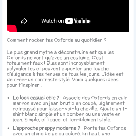
Comment rocker tes Oxfords au quotidien ?
Le plus grand mythe à déconstruire est que les
Oxfords ne vont qu’avec un costume. C’est
totalement faux ! Elles sont incroyablement
polyvalentes et peuvent apporter une touche
d’élégance à tes tenues de tous les jours. L’idée est
de créer un contraste stylé. Voici quelques idées
pour t’inspirer :
Le look casual chic ?
: Associe des Oxfords en cuir
marron avec un jean brut bien coupé, légèrement
retroussé pour laisser voir la cheville. Ajoute un t-
shirt blanc simple et un bomber ou une veste en
jean. Simple, efficace, et terriblement stylé.
L’approche preppy moderne ?
: Porte tes Oxfords
avec un chino beige ou coloré. En haut, une