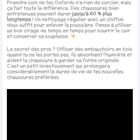
Prendre soin de tes Oxfords n’a rien de sorcier, mais
ça fait toute la différence. Des chaussures bien
entretenues peuvent durer
jusqu’à 60 % plus
longtemps
! Un nettoyage régulier avec un chiffon
doux suffit pour enlever la poussière. Pense à utiliser
un bon cirage de temps en temps pour nourrir le cuir
et conserver sa souplesse.
Le secret des pros ? Utiliser des embauchoirs en bois
quand tu ne les portes pas. Ils absorbent l’humidité et
aident la chaussure à garder sa forme originale.
C’est un petit investissement qui prolongera
considérablement la durée de vie de tes nouvelles
chaussures préférées.