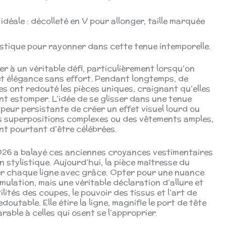
éale : décolleté en V pour allonger, taille marquée
listique pour rayonner dans cette tenue intemporelle.
er à un véritable défi, particulièrement lorsqu’on
 et élégance sans effort. Pendant longtemps, de
ont redouté les pièces uniques, craignant qu’elles
nt estomper. L’idée de se glisser dans une tenue
eur persistante de créer un effet visuel lourd ou
es superpositions complexes ou des vêtements amples,
nt pourtant d’être célébrées.
2026 a balayé ces anciennes croyances vestimentaires
on stylistique. Aujourd’hui, la pièce maîtresse du
er chaque ligne avec grâce. Opter pour une nuance
mulation, mais une véritable déclaration d’allure et
ités des coupes, le pouvoir des tissus et l’art de
edoutable. Elle étire la ligne, magnifie le port de tête
able à celles qui osent se l’approprier.