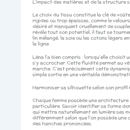
L’impact des matières et de la structure su
Le choix du tissu constitue la clé de voû
rigides ou trop épaisses, comme le velour
désiré et manquent cruellement de souple
révèle tout son potentiel, il faut se tourn
lin mélangé, la soie ou les cotons légers
la ligne.
Léna l’a bien compris : lorsqu’elle choisit
s’y accrocher. Cette fluidité permet au v
marche. C’est précisément cette dynamiqu
simple sortie en une véritable démonstrat
Harmoniser sa silhouette selon son profi
Chaque femme possède une architecture c
particulière. Savoir identifier sa forme d
qui mettra naturellement en lumière ses m
différemment selon que l’on possède une car
des hanches prononcées.