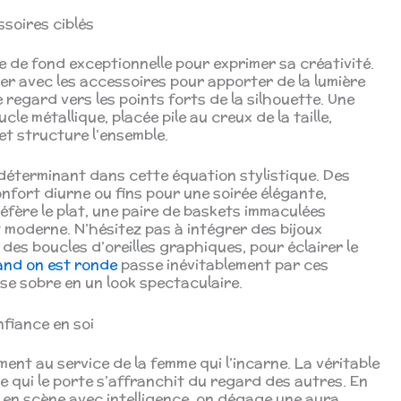
ssoires ciblés
e de fond exceptionnelle pour exprimer sa créativité.
er avec les accessoires pour apporter de la lumière
e regard vers les points forts de la silhouette. Une
le métallique, placée pile au creux de la taille,
t structure l’ensemble.
déterminant dans cette équation stylistique. Des
nfort diurne ou fins pour une soirée élégante,
réfère le plat, une paire de baskets immaculées
moderne. N’hésitez pas à intégrer des bijoux
es boucles d’oreilles graphiques, pour éclairer le
and on est ronde
passe inévitablement par ces
se sobre en un look spectaculaire.
nfiance en soi
ent au service de la femme qui l’incarne. La véritable
 qui le porte s’affranchit du regard des autres. En
 en scène avec intelligence, on dégage une aura