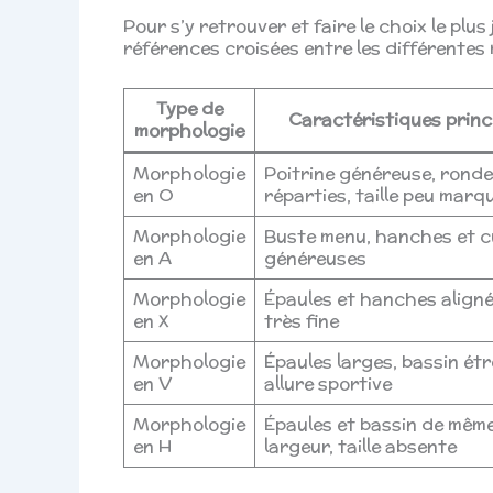
Pour s’y retrouver et faire le choix le plus
références croisées entre les différentes m
Type de
Caractéristiques princ
morphologie
Morphologie
Poitrine généreuse, rond
en O
réparties, taille peu marq
Morphologie
Buste menu, hanches et c
en A
généreuses
Morphologie
Épaules et hanches alignée
en X
très fine
Morphologie
Épaules larges, bassin étr
en V
allure sportive
Morphologie
Épaules et bassin de mêm
en H
largeur, taille absente