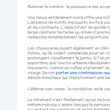
Illuminer le sombre : la puissance des acce
Une tenue entièrement noire offre une toil
L’absence de motifs imposants invite à jou
et du contraste. L’objectif est de guider l
large ceinture texturée ou ornée d’une bouc
redessine immédiatement les proportions e
Les chaussures jouent également un rôle 
talons, qu’ils soient compensés pour un co
prolongent visuellement la jambe. Si l’on p
apportera une touche urbaine résolument 
imposants, comme un collier statement ou d
visage. Savoir
porter une combinaison qu
détails minutieux qui transforment une ba
Célébrer son corps : la révolution de la co
Le vêtement n’est finalement qu’un instrum
métamorphose s’opère lorsque la personne
acceptant ses rondeurs et en les mettant