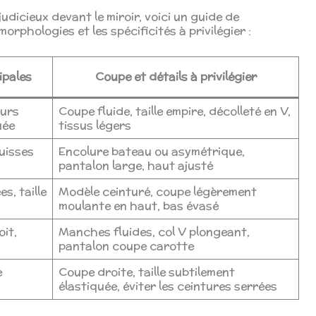
 judicieux devant le miroir, voici un guide de
orphologies et les spécificités à privilégier :
ipales
Coupe et détails à privilégier
eurs
Coupe fluide, taille empire, décolleté en V,
uée
tissus légers
uisses
Encolure bateau ou asymétrique,
pantalon large, haut ajusté
s, taille
Modèle ceinturé, coupe légèrement
moulante en haut, bas évasé
oit,
Manches fluides, col V plongeant,
pantalon coupe carotte
e
Coupe droite, taille subtilement
élastiquée, éviter les ceintures serrées