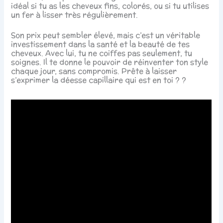
idéal si tu as les cheveux fins, colorés, ou si tu utilises
un fer à lisser très régulièrement.
Son prix peut sembler élevé, mais c’est un véritable
investissement dans la santé et la beauté de tes
cheveux. Avec lui, tu ne coiffes pas seulement, tu
soignes. Il te donne le pouvoir de réinventer ton style
chaque jour, sans compromis. Prête à laisser
s’exprimer la déesse capillaire qui est en toi ? ?