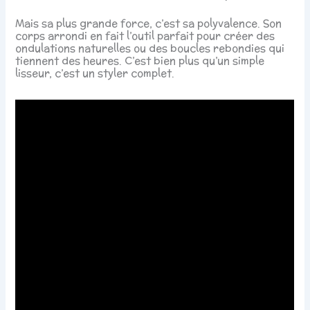
Mais sa plus grande force, c’est sa polyvalence. Son
corps arrondi en fait l’outil parfait pour créer des
ondulations naturelles ou des boucles rebondies qui
tiennent des heures. C’est bien plus qu’un simple
lisseur, c’est un styler complet.