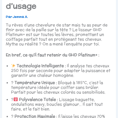
d’usage
Par
Jemma A.
Tu rêves d’une chevelure de star mais tu as peur de
finir avec de la paille sur la tête ? Le lisseur GHD
Platinum+ est sur toutes les lèvres, promettant un
coiffage parfait tout en protégeant tes cheveux.
Mythe ou réalité ? On a mené l’enquête pour toi.
En bref, ce qu’il faut retenir du GHD Platinum+ :
Technologie Intelligente :
Il analyse tes cheveux
250 fois par seconde pour adapter la puissance et
garantir une chaleur homogène.
?️
Température Unique :
Bloqué à 185°C, c’est la
température idéale pour coiffer sans brûler.
Parfait pour les cheveux colorés ou sensibilisés.
?‍
Polyvalence Totale :
Lissage baguette,
ondulations wavy, boucles glamour… Il sait tout
faire, et le fait bien.
?️
Protection Maximale :
Il laisse les cheveux 70%