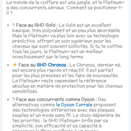
Le monde de la coiffure est une jungle, et le Platinum+
a des concurrents sérieux. Comment se positionne-t-
il ?
?
Face au GHD Gold :
Le Gold est un excellent
basique, très polyvalent et un peu plus abordable.
Mais le Platinum+ va plus loin avec sa technologie
prédictive, offrant un soin supérieur pour les
cheveux qui sont souvent sollicités. Si tu te coiffes
tous les jours, le Platinum+ est un meilleur
investissement sur le long terme.
Face au
GHD Chronos
:
Le Chronos, dernier né,
est encore plus rapide et réactif. Il est parfait
pour les plus pressées et les fans de nouveautés.
Le Platinum+ reste cependant la référence
absolue en matière de protection pour les cheveux
sensibilisés.
?
Face aux concurrents comme Dyson :
Des
alternatives comme
le Dyson Corrale
proposent
des technologies différentes avec des plaques
souples et un mode sans fil. Le choix dépendra de
tes priorités : le GHD Platinum+ brille par sa
simplicité, son efficacité et sa capacité à
préserver la fibre capillaire à un niveau