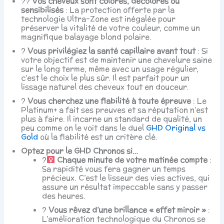
?‍?
Vos cheveux sont colorés, décolorés ou
sensibilisés
: La protection offerte par la
technologie Ultra-Zone est inégalée pour
préserver la vitalité de votre couleur, comme un
magnifique balayage blond polaire.
?
Vous privilégiez la santé capillaire avant tout
: Si
votre objectif est de maintenir une chevelure saine
sur le long terme, même avec un usage régulier,
c’est le choix le plus sûr. Il est parfait pour un
lissage naturel des cheveux tout en douceur.
?
Vous cherchez une fiabilité à toute épreuve
: Le
Platinum+ a fait ses preuves et sa réputation n’est
plus à faire. Il incarne un standard de qualité, un
peu comme on le voit dans le duel
GHD Original vs
Gold
où la fiabilité est un critère clé.
Optez pour le GHD Chronos si…
?‍
Chaque minute de votre matinée compte
:
Sa rapidité vous fera gagner un temps
précieux. C’est le lisseur des vies actives, qui
assure un résultat impeccable sans y passer
des heures.
?
Vous rêvez d’une brillance « effet miroir »
:
L’amélioration technologique du Chronos se