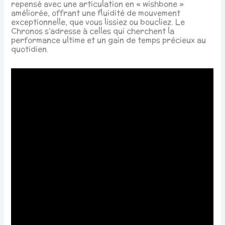
repensé avec une articulation en « wishbone »
améliorée, offrant une fluidité de mouvement
exceptionnelle, que vous lissiez ou boucliez. Le
Chronos s’adresse à celles qui cherchent la
performance ultime et un gain de temps précieux au
quotidien.