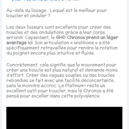
Au-delà du lissage : Lequel est le meilleur pour
boucler et onduler ?
Les deux lisseurs sont excellents pour créer des
boucles et des ondulations grâce à leur corps
arrondi. Cependant, le
GHD Chronos prend un léger
avantage ici
. Son articulation « wishbone » a été
spécifiquement retravaillée pour rendre la rotation
du poignet encore plus intuitive et fluide.
Concrètement, cela signifie que le mouvement pour
créer une boucle est plus naturel et demande moins
d’effort. Créer des vagues souples ou des boucles
rebondies se fait avec une facilité déconcertante,
sans le moindre accroc. Le Platinum+ reste un
excellent outil pour boucler, mais le Chronos a été
pensé pour exceller dans cette polyvalence.