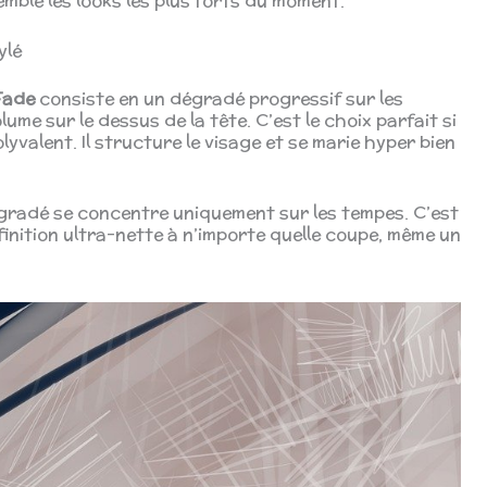
mble les looks les plus forts du moment.
ylé
Fade
consiste en un dégradé progressif sur les
me sur le dessus de la tête. C’est le choix parfait si
yvalent. Il structure le visage et se marie hyper bien
dégradé se concentre uniquement sur les tempes. C’est
inition ultra-nette à n’importe quelle coupe, même un