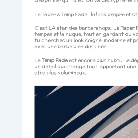
d’exprimer qui tu es. On va décrypter ense
Le Taper & Temp Fade : le look propre et st
C’est LA star des barbershops. Le
Taper 
tempes et la nuque, tout en gardant du volu
tu cherches un look soigné, moderne et pol
avec une barbe bien dessinée.
Le
Temp Fade
est encore plus subtil : le 
un détail qui change tout, apportant une f
afro plus volumineux.