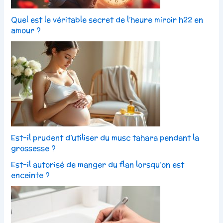
Quel est le véritable secret de l’heure miroir h22 en
amour ?
Est-il prudent d’utiliser du musc tahara pendant la
grossesse ?
Est-il autorisé de manger du flan lorsqu’on est
enceinte ?