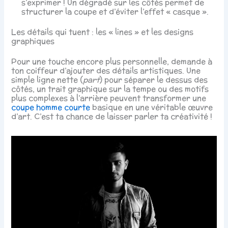
s’exprimer ! Un dégradé sur les côtés permet de
structurer la coupe et d’éviter l’effet « casque ».
Les détails qui tuent : les « lines » et les designs
graphiques
Pour une touche encore plus personnelle, demande à
ton coiffeur d’ajouter des détails artistiques. Une
simple ligne nette (
part
) pour séparer le dessus des
côtés, un trait graphique sur la tempe ou des motifs
plus complexes à l’arrière peuvent transformer une
coupe homme courte
basique en une véritable œuvre
d’art. C’est ta chance de laisser parler ta créativité !