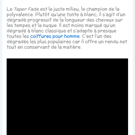
Le
Taper Fade
est le juste milieu, le champion de la
polyvalence. Plutôt qu’une tonte à blanc, il s’agit d’un
dégradé progressif de la longueur des cheveux sur
les tempes et la nuque. Il est moins marqué qu’un
dégradé à blanc classique et s’adapte à presque
toutes les
coiffures pour homme
. C’est l’un des
dégradés les plus populaires car il offre un rendu net
tout en conservant de la matière.