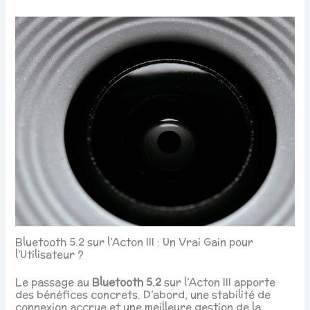
Bluetooth 5.2 sur l’Acton III : Un Vrai Gain pour
l’Utilisateur ?
Le passage au
Bluetooth 5.2
sur l’Acton III apporte
des bénéfices concrets. D’abord, une stabilité de
connexion accrue et une meilleure gestion de la