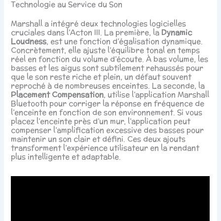
Technologie au Service du Son
Marshall a intégré deux technologies logicielles
cruciales dans l’Acton III. La première, la
Dynamic
Loudness
, est une fonction d’égalisation dynamique.
Concrètement, elle ajuste l’équilibre tonal en temps
réel en fonction du volume d’écoute. À bas volume, les
basses et les aigus sont subtilement rehaussés pour
que le son reste riche et plein, un défaut souvent
reproché à de nombreuses enceintes. La seconde, la
Placement Compensation
, utilise l’application Marshall
Bluetooth pour corriger la réponse en fréquence de
l’enceinte en fonction de son environnement. Si vous
placez l’enceinte près d’un mur, l’application peut
compenser l’amplification excessive des basses pour
maintenir un son clair et défini. Ces deux ajouts
transforment l’expérience utilisateur en la rendant
plus intelligente et adaptable.