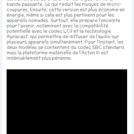
bande passante, ce qui réduit les risques de micro-
coupures. Ensuite, cette version est plus économe en
énergie, même si cela est plus pertinent pour les
appareils nomades. Surtout, elle prépare l’enceinte
pour l’avenir, notamment avec la compatibilité
potentielle avec le codec LC3 et la technologie
Auracast, qui permettra de diffuser de l’audio sur
plusieurs appareils simultanément. Pour l’instant, les
deux modèles se contentent du codec SBC standard,
mais la plateforme matérielle de l’Acton III est
indéniablement plus pérenne.