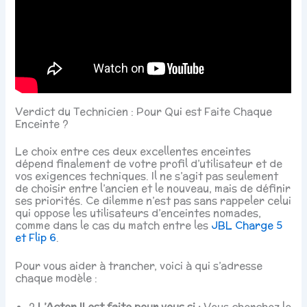
Verdict du Technicien : Pour Qui est Faite Chaque
Enceinte ?
Le choix entre ces deux excellentes enceintes
dépend finalement de votre profil d’utilisateur et de
vos exigences techniques. Il ne s’agit pas seulement
de choisir entre l’ancien et le nouveau, mais de définir
ses priorités. Ce dilemme n’est pas sans rappeler celui
qui oppose les utilisateurs d’enceintes nomades,
comme dans le cas du match entre les
JBL Charge 5
et Flip 6
.
Pour vous aider à trancher, voici à qui s’adresse
chaque modèle :
?
L’Acton II est faite pour vous si :
Vous cherchez le