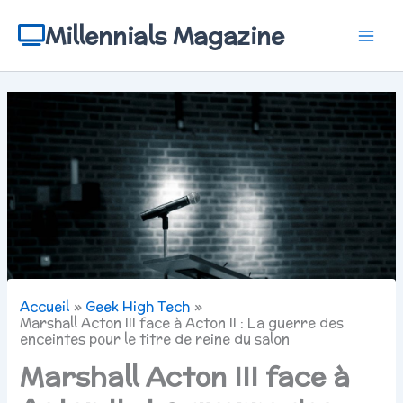
Aller
au
Millennials Magazine
contenu
Accueil
Geek High Tech
Marshall Acton III face à Acton II : La guerre des
enceintes pour le titre de reine du salon
Marshall Acton III face à