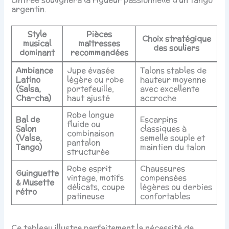
argentin.
Style
Pièces
Choix stratégique
musical
maîtresses
des souliers
dominant
recommandées
Ambiance
Jupe évasée
Talons stables de
Latino
légère ou robe
hauteur moyenne
(Salsa,
portefeuille,
avec excellente
Cha-cha)
haut ajusté
accroche
Robe longue
Bal de
Escarpins
fluide ou
Salon
classiques à
combinaison
(Valse,
semelle souple et
pantalon
Tango)
maintien du talon
structurée
Robe esprit
Chaussures
Guinguette
vintage, motifs
compensées
& Musette
délicats, coupe
légères ou derbies
rétro
patineuse
confortables
Ce tableau illustre parfaitement la nécessité de