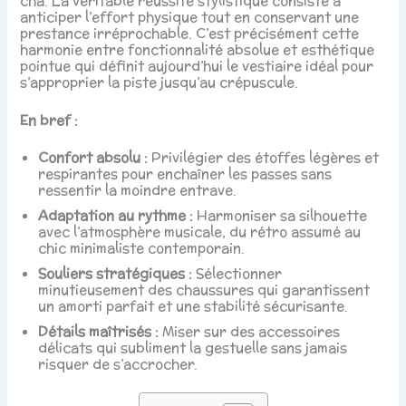
cha. La véritable réussite stylistique consiste à
anticiper l’effort physique tout en conservant une
prestance irréprochable. C’est précisément cette
harmonie entre fonctionnalité absolue et esthétique
pointue qui définit aujourd’hui le vestiaire idéal pour
s’approprier la piste jusqu’au crépuscule.
En bref :
Confort absolu :
Privilégier des étoffes légères et
respirantes pour enchaîner les passes sans
ressentir la moindre entrave.
Adaptation au rythme :
Harmoniser sa silhouette
avec l’atmosphère musicale, du rétro assumé au
chic minimaliste contemporain.
Souliers stratégiques :
Sélectionner
minutieusement des chaussures qui garantissent
un amorti parfait et une stabilité sécurisante.
Détails maîtrisés :
Miser sur des accessoires
délicats qui subliment la gestuelle sans jamais
risquer de s’accrocher.