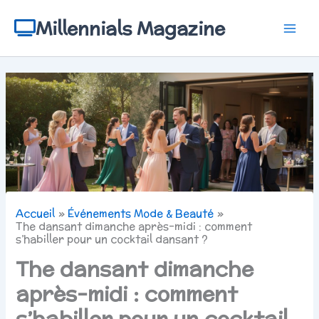
Aller
au
Millennials Magazine
contenu
Accueil
Événements Mode & Beauté
The dansant dimanche après-midi : comment
s’habiller pour un cocktail dansant ?
The dansant dimanche
après-midi : comment
s’habiller pour un cocktail