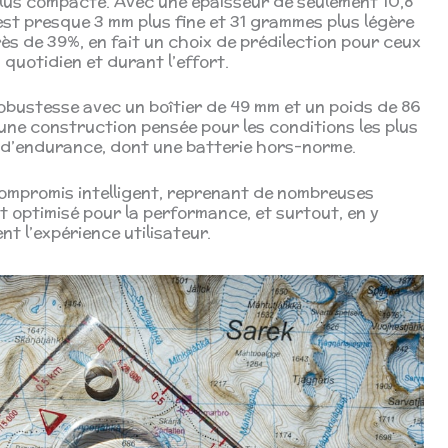
lus compacte. Avec une épaisseur de seulement 10,8
est presque 3 mm plus fine et 31 grammes plus légère
rès de 39%, en fait un choix de prédilection pour ceux
u quotidien et durant l’effort.
obustesse avec un boîtier de 49 mm et un poids de 86
une construction pensée pour les conditions les plus
s d’endurance, dont une batterie hors-norme.
ompromis intelligent, reprenant de nombreuses
t optimisé pour la performance, et surtout, en y
t l’expérience utilisateur.