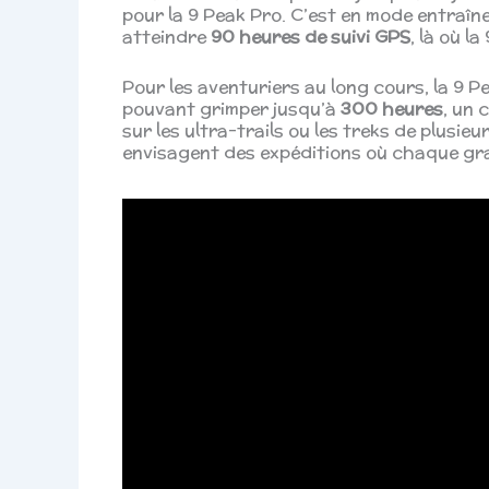
pour la 9 Peak Pro. C’est en mode entraîne
atteindre
90 heures de suivi GPS
, là où l
Pour les aventuriers au long cours, la 9 
pouvant grimper jusqu’à
300 heures
, un 
sur les ultra-trails ou les treks de plusieur
envisagent des expéditions où chaque g