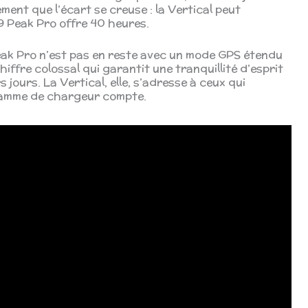
ment que l’écart se creuse : la Vertical peut
a 9 Peak Pro offre 40 heures.
Peak Pro n’est pas en reste avec un mode GPS étendu
chiffre colossal qui garantit une tranquillité d’esprit
s jours. La Vertical, elle, s’adresse à ceux qui
ramme de chargeur compte.