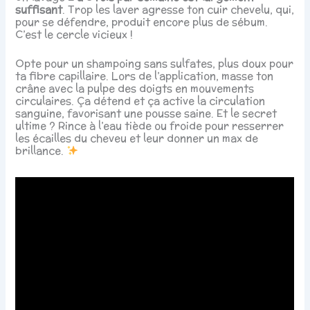
suffisant
. Trop les laver agresse ton cuir chevelu, qui,
pour se défendre, produit encore plus de sébum.
C’est le cercle vicieux !
Opte pour un shampoing sans sulfates, plus doux pour
ta fibre capillaire. Lors de l’application, masse ton
crâne avec la pulpe des doigts en mouvements
circulaires. Ça détend et ça active la circulation
sanguine, favorisant une pousse saine. Et le secret
ultime ? Rince à l’eau tiède ou froide pour resserrer
les écailles du cheveu et leur donner un max de
brillance.