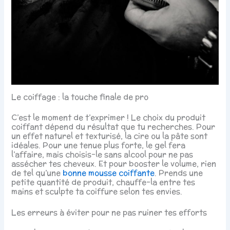
Le coiffage : la touche finale de pro
C’est le moment de t’exprimer ! Le choix du produit
coiffant dépend du résultat que tu recherches. Pour
un effet naturel et texturisé, la cire ou la pâte sont
idéales. Pour une tenue plus forte, le gel fera
l’affaire, mais choisis-le sans alcool pour ne pas
assécher tes cheveux. Et pour booster le volume, rien
de tel qu’une
bonne mousse coiffante
. Prends une
petite quantité de produit, chauffe-la entre tes
mains et sculpte ta coiffure selon tes envies.
Les erreurs à éviter pour ne pas ruiner tes efforts