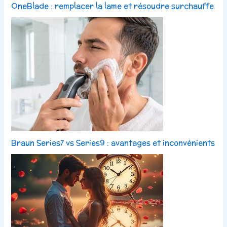
OneBlade : remplacer la lame et résoudre surchauffe
Braun Series7 vs Series9 : avantages et inconvénients