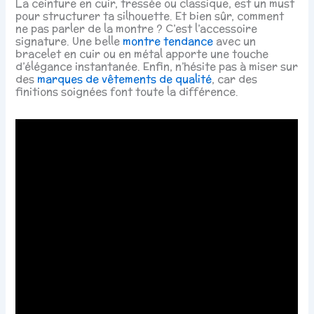
La ceinture en cuir, tressée ou classique, est un must
pour structurer ta silhouette. Et bien sûr, comment
ne pas parler de la montre ? C’est l’accessoire
signature. Une belle
montre tendance
avec un
bracelet en cuir ou en métal apporte une touche
d’élégance instantanée. Enfin, n’hésite pas à miser sur
des
marques de vêtements de qualité
, car des
finitions soignées font toute la différence.