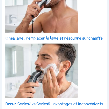
OneBlade : remplacer la lame et résoudre surchauffe
Braun Series7 vs Series9 : avantages et inconvénients