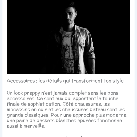
Accessoires : les détails qui transforment ton style
Un look preppy n’est jamais complet sans les bons
accessoires. Ce sont eux qui apportent la touche
finale de sophistication. Côté chaussures, les
mocassins en cuir et les chaussures bateau sont les
grands classiques. Pour une approche plus moderne,
une paire de baskets blanches épurées fonctionne
aussi à merveille.