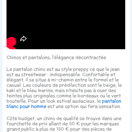
Chinos et pantalons, l’élégance décontractée
Le pantalon chino est au style preppy ce que le jean
est au streetwear : indispensable. Confortable et
élégant, il se situe à mi-chemin entre le formel et le
casual. Les couleurs de prédilection sont le beige, le
kaki et le bleu marine, mais n’hésite pas à oser des
teintes plus originales comme le bordeaux ou le vert
bouteille. Pour un look estival audacieux, le
pantalon
blanc pour homme
est une option qui fera sensation.
Côté budget, un chino de qualité se trouve dans une
fourchette de prix allant de 50 € pour les marques
grand public à plus de 150 € pour des pièces de