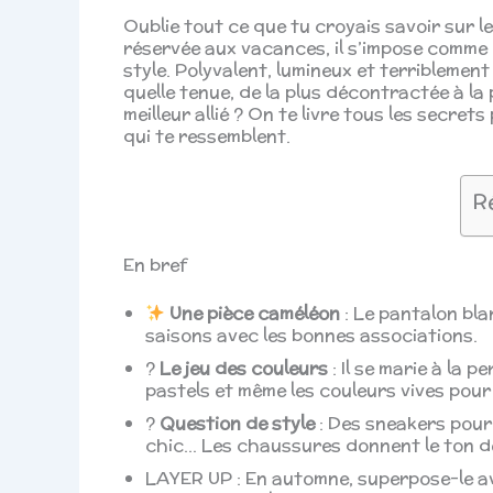
Oublie tout ce que tu croyais savoir sur le
réservée aux vacances, il s’impose comme
style. Polyvalent, lumineux et terriblement
quelle tenue, de la plus décontractée à la 
meilleur allié ? On te livre tous les secre
qui te ressemblent.
R
En bref
Une pièce caméléon
: Le pantalon blan
saisons avec les bonnes associations.
?
Le jeu des couleurs
: Il se marie à la p
pastels et même les couleurs vives pour
?
Question de style
: Des sneakers pour 
chic… Les chaussures donnent le ton de
LAYER UP : En automne, superpose-le av