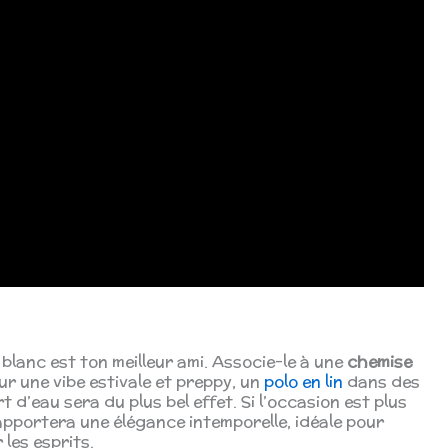
 blanc est ton meilleur ami. Associe-le à une
chemise
r une vibe estivale et preppy, un
polo en lin
dans des
 d’eau sera du plus bel effet. Si l’occasion est plus
apportera une élégance intemporelle, idéale pour
les esprits.