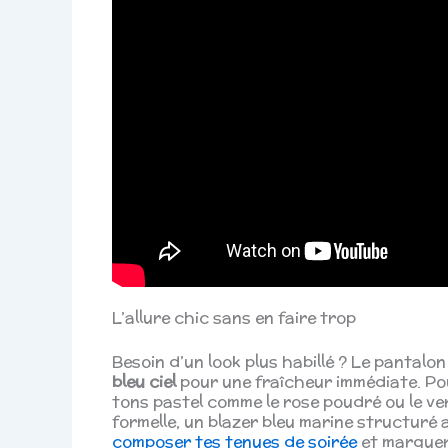
L’allure chic sans en faire trop
Besoin d’un look plus habillé ? Le pantalon
bleu ciel
pour une fraîcheur immédiate. Pou
tons pastel comme le rose poudré ou le vert
formelle, un blazer bleu marine structuré 
composer tes tenues de soirée
et marquer 