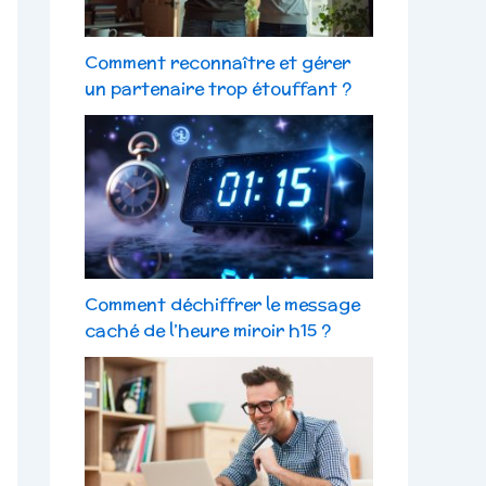
Comment reconnaître et gérer
un partenaire trop étouffant ?
Comment déchiffrer le message
caché de l’heure miroir h15 ?