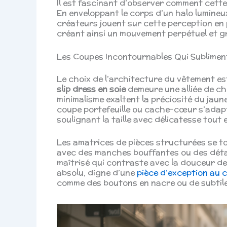
Il est fascinant d’observer comment cette
En enveloppant le corps d’un halo lumineux
créateurs jouent sur cette perception en p
créant ainsi un mouvement perpétuel et g
Les Coupes Incontournables Qui Subliment
Le choix de l’architecture du vêtement es
slip dress en soie
demeure une alliée de cho
minimalisme exaltent la préciosité du jaune
coupe portefeuille ou cache-cœur s’adapt
soulignant la taille avec délicatesse tout 
Les amatrices de pièces structurées se t
avec des manches bouffantes ou des déta
maîtrisé qui contraste avec la douceur de
absolu, digne d’une
pièce d’exception au 
comme des boutons en nacre ou de subtile