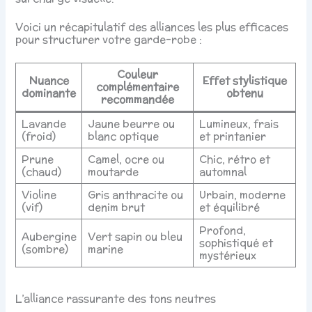
Voici un récapitulatif des alliances les plus efficaces
pour structurer votre garde-robe :
Couleur
Nuance
Effet stylistique
complémentaire
dominante
obtenu
recommandée
Lavande
Jaune beurre ou
Lumineux, frais
(froid)
blanc optique
et printanier
Prune
Camel, ocre ou
Chic, rétro et
(chaud)
moutarde
automnal
Violine
Gris anthracite ou
Urbain, moderne
(vif)
denim brut
et équilibré
Profond,
Aubergine
Vert sapin ou bleu
sophistiqué et
(sombre)
marine
mystérieux
L’alliance rassurante des tons neutres