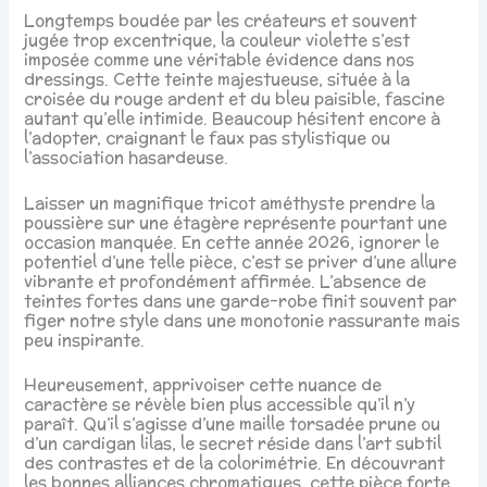
Longtemps boudée par les créateurs et souvent
jugée trop excentrique, la couleur violette s’est
imposée comme une véritable évidence dans nos
dressings. Cette teinte majestueuse, située à la
croisée du rouge ardent et du bleu paisible, fascine
autant qu’elle intimide. Beaucoup hésitent encore à
l’adopter, craignant le faux pas stylistique ou
l’association hasardeuse.
Laisser un magnifique tricot améthyste prendre la
poussière sur une étagère représente pourtant une
occasion manquée. En cette année 2026, ignorer le
potentiel d’une telle pièce, c’est se priver d’une allure
vibrante et profondément affirmée. L’absence de
teintes fortes dans une garde-robe finit souvent par
figer notre style dans une monotonie rassurante mais
peu inspirante.
Heureusement, apprivoiser cette nuance de
caractère se révèle bien plus accessible qu’il n’y
paraît. Qu’il s’agisse d’une maille torsadée prune ou
d’un cardigan lilas, le secret réside dans l’art subtil
des contrastes et de la colorimétrie. En découvrant
les bonnes alliances chromatiques, cette pièce forte