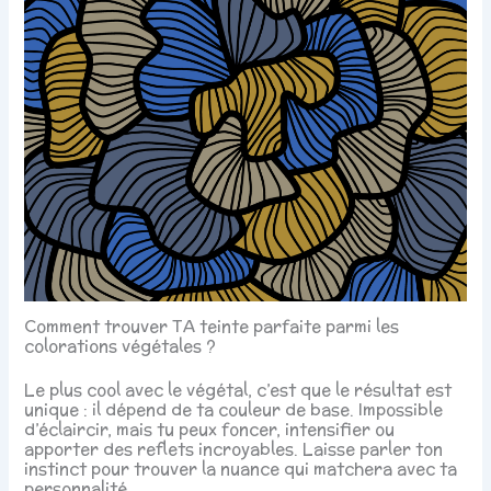
Comment trouver TA teinte parfaite parmi les
colorations végétales ?
Le plus cool avec le végétal, c’est que le résultat est
unique : il dépend de ta couleur de base. Impossible
d’éclaircir, mais tu peux foncer, intensifier ou
apporter des reflets incroyables. Laisse parler ton
instinct pour trouver la nuance qui matchera avec ta
personnalité.