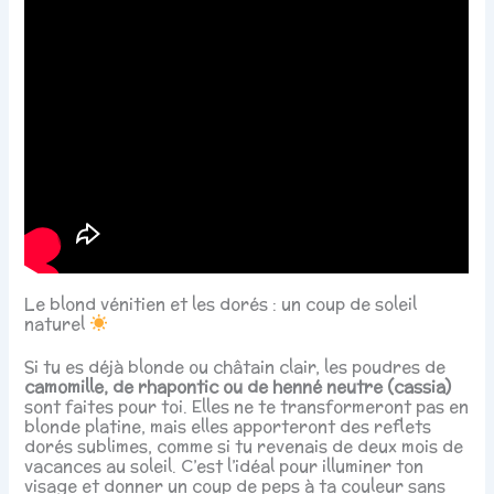
Le blond vénitien et les dorés : un coup de soleil
naturel
Si tu es déjà blonde ou châtain clair, les poudres de
camomille, de rhapontic ou de henné neutre (cassia)
sont faites pour toi. Elles ne te transformeront pas en
blonde platine, mais elles apporteront des reflets
dorés sublimes, comme si tu revenais de deux mois de
vacances au soleil. C’est l’idéal pour illuminer ton
visage et donner un coup de peps à ta couleur sans