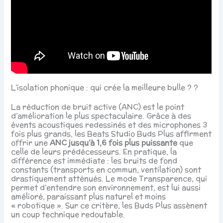
L’isolation phonique : qui crée la meilleure bulle ? ?
La réduction de bruit active (ANC) est le point
d’amélioration le plus spectaculaire. Grâce à des
évents acoustiques redessinés et des microphones 3
fois plus grands, les Beats Studio Buds Plus affirment
offrir une
ANC jusqu’à 1,6 fois plus puissante
que
celle de leurs prédécesseurs. En pratique, la
différence est immédiate : les bruits de fond
constants (transports en commun, ventilation) sont
drastiquement atténués. Le mode Transparence, qui
permet d’entendre son environnement, est lui aussi
amélioré, paraissant plus naturel et moins
« robotique ». Sur ce critère, les Buds Plus assènent
un coup technique redoutable.