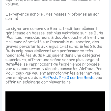
volume.
L’expérience sonore : des basses profondes au son
spatial
La signature sonore de Beats, traditionnellement
généreuse en basses, est plus maîtrisée sur les Buds
Plus. Les transducteurs à double couche offrent une
meilleure réactivité sur l’ensemble du spectre, des
graves percutants aux aigus cristallins. Si les Studio
Buds originaux délivrent une performance très
honorable, les Buds Plus jouent dans une catégorie
supérieure, offrant une scène sonore plus large et
détaillée, se rapprochant de l’expérience proposée
par des concurrents directs comme les AirPods Pro.
Pour ceux qui veulent approfondir les alternatives,
une analyse du duel
AirPods Pro 2 contre Beats
peut
offrir un éclairage complémentaire.