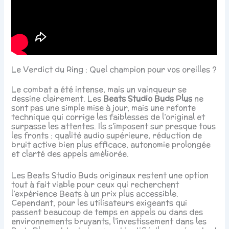
Le Verdict du Ring : Quel champion pour vos oreilles ?
Le combat a été intense, mais un vainqueur se
dessine clairement. Les
Beats Studio Buds Plus
ne
sont pas une simple mise à jour, mais une refonte
technique qui corrige les faiblesses de l’original et
surpasse les attentes. Ils s’imposent sur presque tous
les fronts : qualité audio supérieure, réduction de
bruit active bien plus efficace, autonomie prolongée
et clarté des appels améliorée.
Les Beats Studio Buds originaux restent une option
tout à fait viable pour ceux qui recherchent
l’expérience Beats à un prix plus accessible.
Cependant, pour les utilisateurs exigeants qui
passent beaucoup de temps en appels ou dans des
environnements bruyants, l’investissement dans les