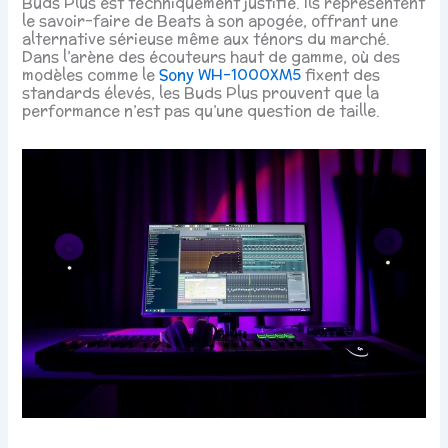
Buds Plus est techniquement justifié. Ils représentent
le savoir-faire de Beats à son apogée, offrant une
alternative sérieuse même aux ténors du marché.
Dans l’arène des écouteurs haut de gamme, où des
modèles comme le
Sony WH-1000XM5
fixent des
standards élevés, les Buds Plus prouvent que la
performance n’est pas qu’une question de taille.