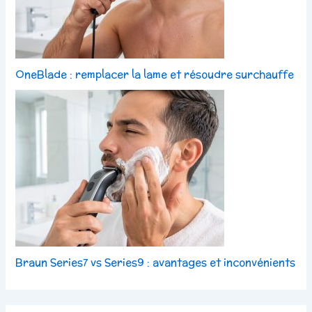
OneBlade : remplacer la lame et résoudre surchauffe
Braun Series7 vs Series9 : avantages et inconvénients