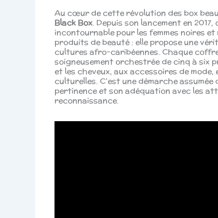
Au cœur de cette révolution des box beau
Black Box
. Depuis son lancement en 2017,
incontournable pour les femmes noires et 
produits de beauté : elle propose une vérit
cultures afro-caribéennes. Chaque coffre
soigneusement orchestrée de cinq à six pr
et les cheveux, aux accessoires de mode, 
culturelles. C’est une démarche assumée d
pertinence et son adéquation avec les att
reconnaissance.