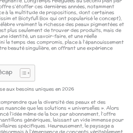
s prégnante. Longtemps reléguées au second plan par
l’offre s’étoffer ces dernières années, notamment
e à la multitude de propositions, dont certaines
issim et Biotyfull Box qui ont popularisé le concept),
 célèbre vraiment la richesse des peaux pigmentées et
est plus seulement de trouver des produits, mais de
e identité, un savoir-faire, et une réelle
ni le temps des compromis, place à l’épanouissement
tre beauté singulière, en offrant une expérience
écap
nse aux besoins uniques en 2026
 comprendre que la diversité des peaux et des
s nuancée que les solutions « universelles ». Alors
cé l’idée même de la box par abonnement, l’offre
hantillons génériques, laissant un vide immense pour
illaires spécifiques. Heureusement, le paysage a
 désormais à l’émergence de concepts véritablement