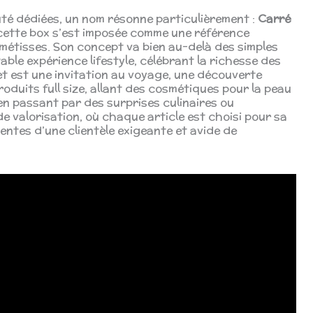
té dédiées, un nom résonne particulièrement :
Carré
 cette box s’est imposée comme une référence
métisses. Son concept va bien au-delà des simples
able expérience lifestyle, célébrant la richesse des
t est une invitation au voyage, une découverte
oduits full size, allant des cosmétiques pour la peau
en passant par des surprises culinaires ou
e valorisation, où chaque article est choisi pour sa
entes d’une clientèle exigeante et avide de