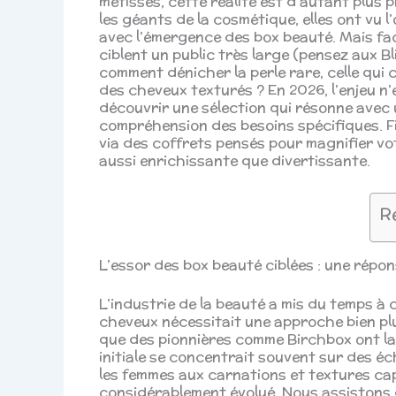
métisses, cette réalité est d’autant plu
les géants de la cosmétique, elles ont vu 
avec l’émergence des box beauté. Mais fac
ciblent un public très large (pensez aux Bl
comment dénicher la perle rare, celle qui
des cheveux texturés ? En 2026, l’enjeu n’
découvrir une sélection qui résonne avec un
compréhension des besoins spécifiques. Fi
via des coffrets pensés pour magnifier vo
aussi enrichissante que divertissante.
R
L’essor des box beauté ciblées : une répo
L’industrie de la beauté a mis du temps à
cheveux nécessitait une approche bien plu
que des pionnières comme Birchbox ont lan
initiale se concentrait souvent sur des éc
les femmes aux carnations et textures cap
considérablement évolué. Nous assistons