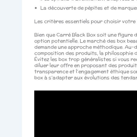
La découverte de pépites et de marques
Les critères essentiels pour choisir votr
Bien que Carré Black Box soit une figure de
option potentielle. Le marché des box beaut
demande une approche méthodique. Au-delà
composition des produits, la philosophie d
Évitez les box trop généralistes si vous re
diluer leur offre en proposant des produit
transparence et l’engagement éthique son
box à s’adapter aux évolutions des tenda