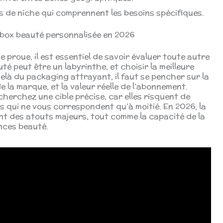
 de niche qui comprennent les besoins spécifiques.
e box beauté personnalisée en 2026
 proue, il est essentiel de savoir évaluer toute autre
é peut être un labyrinthe, et choisir la meilleure
 du packaging attrayant, il faut se pencher sur la
e la marque, et la valeur réelle de l’abonnement.
cherchez une cible précise, car elles risquent de
s qui ne vous correspondent qu’à moitié. En 2026, la
t des atouts majeurs, tout comme la capacité de la
nces beauté.