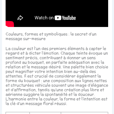
Couleurs, formes et symboliques : le secret d’un
message sur-mesure
La couleur est l’un des premiers éléments à capter le
regard et à dicter l’émotion. Chaque teinte évoque un
sentiment précis, contribuant à donner un sens
profond au bouquet, en parfaite adéquation avec la
relation et le message désiré. Une palette bien choisie
peut magnifier votre intention bien au-delà des
attentes. Il est crucial de considérer également la
forme du bouquet : une composition aux lignes nettes
et structurées véhicule souvent une image d’élégance
et d’affirmation, tandis qu’une création plus libre et
aérienne suggère la spontanéité et la douceur.
L’harmonie entre la couleur, la forme et l’intention est
la clé d’un message floral réussi.