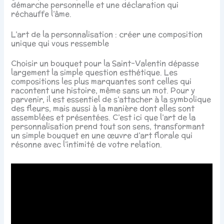
démarche personnelle et une déclaration qui
réchauffe l’âme.
L’art de la personnalisation : créer une composition
unique qui vous ressemble
Choisir un bouquet pour la Saint-Valentin dépasse
largement la simple question esthétique. Les
compositions les plus marquantes sont celles qui
racontent une histoire, même sans un mot. Pour y
parvenir, il est essentiel de s’attacher à la symbolique
des fleurs, mais aussi à la manière dont elles sont
assemblées et présentées. C’est ici que l’art de la
personnalisation prend tout son sens, transformant
un simple bouquet en une œuvre d’art florale qui
résonne avec l’intimité de votre relation.