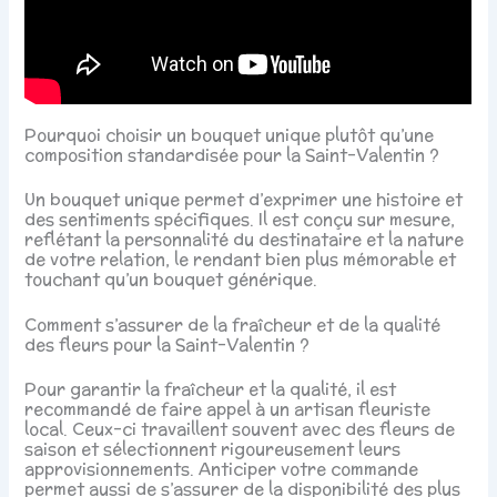
Pourquoi choisir un bouquet unique plutôt qu’une
composition standardisée pour la Saint-Valentin ?
Un bouquet unique permet d’exprimer une histoire et
des sentiments spécifiques. Il est conçu sur mesure,
reflétant la personnalité du destinataire et la nature
de votre relation, le rendant bien plus mémorable et
touchant qu’un bouquet générique.
Comment s’assurer de la fraîcheur et de la qualité
des fleurs pour la Saint-Valentin ?
Pour garantir la fraîcheur et la qualité, il est
recommandé de faire appel à un artisan fleuriste
local. Ceux-ci travaillent souvent avec des fleurs de
saison et sélectionnent rigoureusement leurs
approvisionnements. Anticiper votre commande
permet aussi de s’assurer de la disponibilité des plus