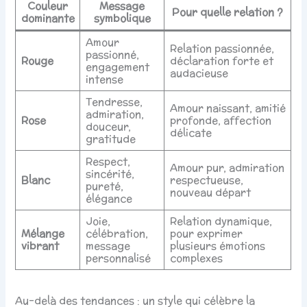
Couleur
Message
Pour quelle relation ?
dominante
symbolique
Amour
Relation passionnée,
passionné,
Rouge
déclaration forte et
engagement
audacieuse
intense
Tendresse,
Amour naissant, amitié
admiration,
Rose
profonde, affection
douceur,
délicate
gratitude
Respect,
Amour pur, admiration
sincérité,
Blanc
respectueuse,
pureté,
nouveau départ
élégance
Joie,
Relation dynamique,
Mélange
célébration,
pour exprimer
vibrant
message
plusieurs émotions
personnalisé
complexes
Au-delà des tendances : un style qui célèbre la