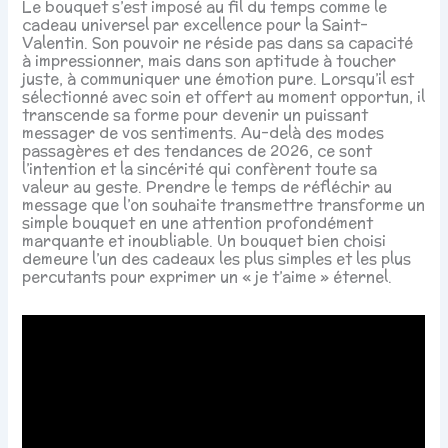
Le bouquet s’est imposé au fil du temps comme le
cadeau universel par excellence pour la Saint-
Valentin. Son pouvoir ne réside pas dans sa capacité
à impressionner, mais dans son aptitude à toucher
juste, à communiquer une émotion pure. Lorsqu’il est
sélectionné avec soin et offert au moment opportun, il
transcende sa forme pour devenir un puissant
messager de vos sentiments. Au-delà des modes
passagères et des tendances de 2026, ce sont
l’intention et la sincérité qui confèrent toute sa
valeur au geste. Prendre le temps de réfléchir au
message que l’on souhaite transmettre transforme un
simple bouquet en une attention profondément
marquante et inoubliable. Un bouquet bien choisi
demeure l’un des cadeaux les plus simples et les plus
percutants pour exprimer un « je t’aime » éternel.