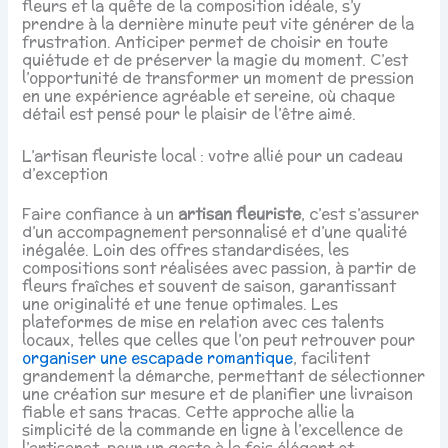
fleurs et la quête de la composition idéale, s’y
prendre à la dernière minute peut vite générer de la
frustration. Anticiper permet de choisir en toute
quiétude et de préserver la magie du moment. C’est
l’opportunité de transformer un moment de pression
en une expérience agréable et sereine, où chaque
détail est pensé pour le plaisir de l’être aimé.
L’artisan fleuriste local : votre allié pour un cadeau
d’exception
Faire confiance à un
artisan fleuriste
, c’est s’assurer
d’un accompagnement personnalisé et d’une qualité
inégalée. Loin des offres standardisées, les
compositions sont réalisées avec passion, à partir de
fleurs fraîches et souvent de saison, garantissant
une originalité et une tenue optimales. Les
plateformes de mise en relation avec ces talents
locaux, telles que celles que l’on peut retrouver pour
organiser une escapade romantique
, facilitent
grandement la démarche, permettant de sélectionner
une création sur mesure et de planifier une livraison
fiable et sans tracas. Cette approche allie la
simplicité de la commande en ligne à l’excellence de
l’artisanat, pour un geste à la fois élégant et