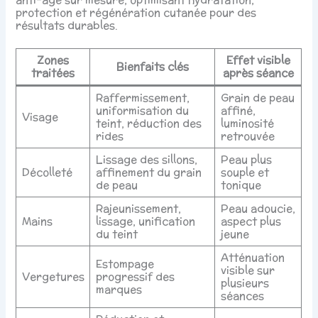
protection et régénération cutanée pour des
résultats durables.
Zones
Effet visible
Bienfaits clés
traitées
après séance
Raffermissement,
Grain de peau
uniformisation du
affiné,
Visage
teint, réduction des
luminosité
rides
retrouvée
Lissage des sillons,
Peau plus
Décolleté
affinement du grain
souple et
de peau
tonique
Rajeunissement,
Peau adoucie,
Mains
lissage, unification
aspect plus
du teint
jeune
Atténuation
Estompage
visible sur
Vergetures
progressif des
plusieurs
marques
séances