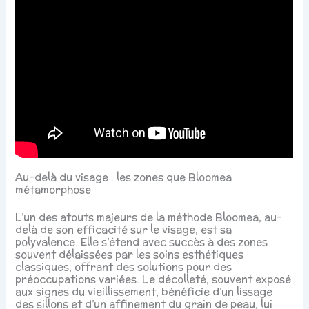
Au-delà du visage : les zones que Bloomea
métamorphose
L’un des atouts majeurs de la méthode Bloomea, au-
delà de son efficacité sur le visage, est sa
polyvalence. Elle s’étend avec succès à des zones
souvent délaissées par les soins esthétiques
classiques, offrant des solutions pour des
préoccupations variées. Le décolleté, souvent exposé
aux signes du vieillissement, bénéficie d’un lissage
des sillons et d’un affinement du grain de peau, lui