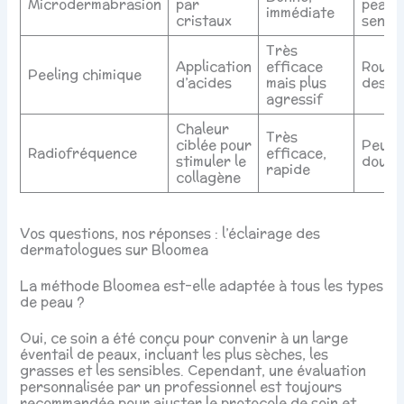
Microdermabrasion
par
peaux
immédiate
cristaux
sensib
Très
Application
efficace
Rouge
Peeling chimique
d’acides
mais plus
desqu
agressif
Chaleur
Très
ciblée pour
Peut 
Radiofréquence
efficace,
stimuler le
doulo
rapide
collagène
Vos questions, nos réponses : l’éclairage des
dermatologues sur Bloomea
La méthode Bloomea est-elle adaptée à tous les types
de peau ?
Oui, ce soin a été conçu pour convenir à un large
éventail de peaux, incluant les plus sèches, les
grasses et les sensibles. Cependant, une évaluation
personnalisée par un professionnel est toujours
recommandée pour ajuster le protocole de soin et