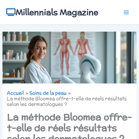
Aller
au
Millennials Magazine
contenu
Accueil
Soins de la peau
La méthode Bloomea offre-t-elle de réels résultats
selon les dermatologues ?
La méthode Bloomea offre-
t-elle de réels résultats
selon les dermatologues ?