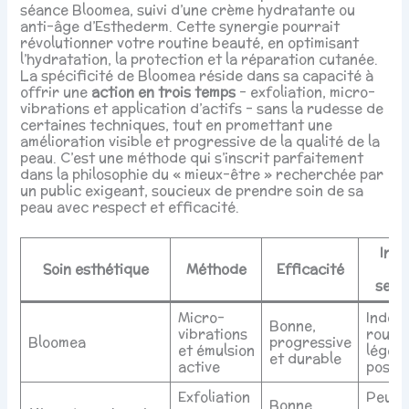
séance Bloomea, suivi d’une crème hydratante ou
anti-âge d’Esthederm. Cette synergie pourrait
révolutionner votre routine beauté, en optimisant
l’hydratation, la protection et la réparation cutanée.
La spécificité de Bloomea réside dans sa capacité à
offrir une
action en trois temps
– exfoliation, micro-
vibrations et application d’actifs – sans la rudesse de
certaines techniques, tout en promettant une
amélioration visible et progressive de la qualité de la
peau. C’est une méthode qui s’inscrit parfaitement
dans la philosophie du « mieux-être » recherchée par
un public exigeant, soucieux de prendre soin de sa
peau avec respect et efficacité.
Inco
Soin esthétique
Méthode
Efficacité
E
seco
Micro-
Indolo
Bonne,
vibrations
rouge
Bloomea
progressive
et émulsion
légèr
et durable
active
possib
Exfoliation
Peut i
Bonne,