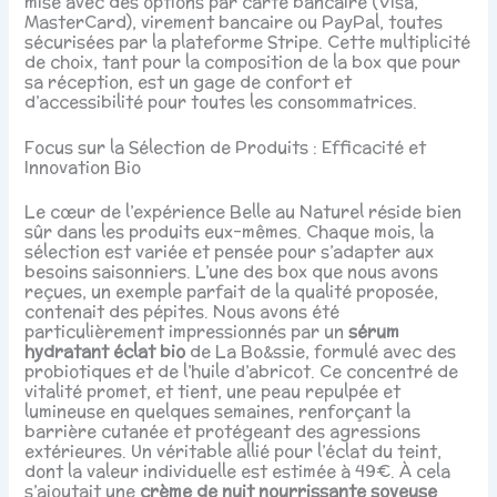
mise avec des options par carte bancaire (Visa,
MasterCard), virement bancaire ou PayPal, toutes
sécurisées par la plateforme Stripe. Cette multiplicité
de choix, tant pour la composition de la box que pour
sa réception, est un gage de confort et
d’accessibilité pour toutes les consommatrices.
Focus sur la Sélection de Produits : Efficacité et
Innovation Bio
Le cœur de l’expérience Belle au Naturel réside bien
sûr dans les produits eux-mêmes. Chaque mois, la
sélection est variée et pensée pour s’adapter aux
besoins saisonniers. L’une des box que nous avons
reçues, un exemple parfait de la qualité proposée,
contenait des pépites. Nous avons été
particulièrement impressionnés par un
sérum
hydratant éclat bio
de La Bo&ssie, formulé avec des
probiotiques et de l’huile d’abricot. Ce concentré de
vitalité promet, et tient, une peau repulpée et
lumineuse en quelques semaines, renforçant la
barrière cutanée et protégeant des agressions
extérieures. Un véritable allié pour l’éclat du teint,
dont la valeur individuelle est estimée à 49€. À cela
s’ajoutait une
crème de nuit nourrissante soyeuse