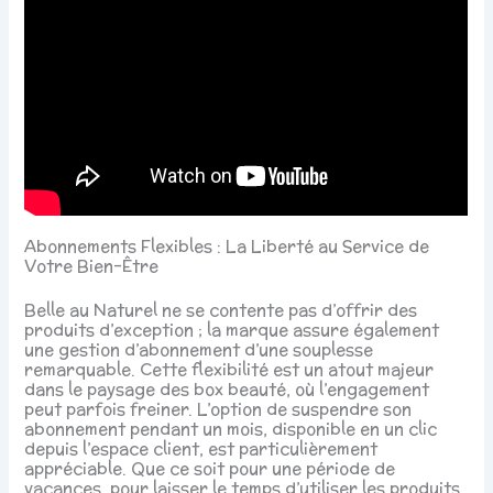
Abonnements Flexibles : La Liberté au Service de
Votre Bien-Être
Belle au Naturel ne se contente pas d’offrir des
produits d’exception ; la marque assure également
une gestion d’abonnement d’une souplesse
remarquable. Cette flexibilité est un atout majeur
dans le paysage des box beauté, où l’engagement
peut parfois freiner. L’option de suspendre son
abonnement pendant un mois, disponible en un clic
depuis l’espace client, est particulièrement
appréciable. Que ce soit pour une période de
vacances, pour laisser le temps d’utiliser les produits