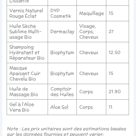
Lissante
Vernis Naturel
DYP
Maquillage
15
Rouge Éclat
Cosmetik
Huile Sèche
Visage,
Sublime Multi-
Dermaclay
Corps,
27
usage Bio
Cheveux
Shampoing
Hydratant et
Biophytum
Cheveux
12.50
Réparateur Bio
Masque
Apaisant Cuir
Biophytum
Cheveux
15
Chevelu Bio
Huile de
Comptoir
Corps
21.90
Massage Bio
des Huiles
Gel à l’Aloe
Aloe Sol
Corps
11
Vera Bio
Note : Les prix unitaires sont des estimations basées
sur les données fournies et peuvent varier.