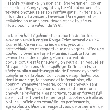
lissante
d’Essenka, un soin anti-âge vegan enrichi en
Immortelle, Ylang-ylang et phyto-rétinol naturel. Sa
texture onctueuse et son parfum subtil invitent à un
rituel de nuit apaisant, favorisant la régénération
cellulaire pour une peau douce et revitalisée au
réveil, pour une valeur de 39€.
La box incluait également une touche de fantaisie
avec un
vernis à ongles Rouge Éclat naturel
de DYP
Cosmetik. Ce vernis, formulé sans produits
pétrochimiques et respectueux des vegans, offre une
couleur vibrante et une tenue impeccable tout en
prenant soin des ongles grâce à l’extrait de
coquelicot. C’est la preuve qu’on peut allier beauté et
éthique, même pour le maquillage. Enfin, une
huile
sèche sublime multi-usage bio
de Dermaclay venait
compléter ce tableau. Composée de sept huiles bio,
dont le moringa, le chanvre et la framboise, elle
nourrit intensément visage, corps et cheveux sans
laisser de film gras, pour une peau satinée et une
chevelure brillante. Ces produits, tous en format full-
size, illustrent parfaitement la philosophie de Belle au
Naturel : offrir des cosmétiques performants,
agréables à utiliser, et respectueux de la santé et de