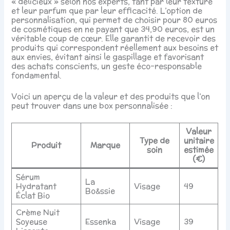
« délicieux » selon nos experts, tant par leur texture
et leur parfum que par leur efficacité. L’option de
personnalisation, qui permet de choisir pour 80 euros
de cosmétiques en ne payant que 34,90 euros, est un
véritable coup de cœur. Elle garantit de recevoir des
produits qui correspondent réellement aux besoins et
aux envies, évitant ainsi le gaspillage et favorisant
des achats conscients, un geste éco-responsable
fondamental.
Voici un aperçu de la valeur et des produits que l’on
peut trouver dans une box personnalisée :
Valeur
Type de
unitaire
Produit
Marque
soin
estimée
(€)
Sérum
La
Hydratant
Visage
49
Bo&ssie
Éclat Bio
Crème Nuit
Soyeuse
Essenka
Visage
39