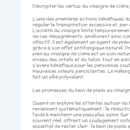
Décrypter les vertus du vinaigre de cidre
L’une des premières actions bénéfiques du 
réguler la transpiration excessive et, pa
L’acidité du vinaigre limite temporairemen
de ces désagréments, améliorant ainsi con
olfactif, il est également un agent de pré
grâce à son effet antifongique naturel. D
pied au vinaigre de cidre est un soin natu
niveau des orteils et du talon, tout en a
s’avère bénéfique pour les personnes sou
mauvaises odeurs persistantes. Le mélang
fait un allié polyvalent.
Les promesses du bain de pieds au vinaigre
Quand on explore les attentes autour du b
reviennent systématiquement : la réductio
l’aide à maintenir une peau plus saine. Sur 
souvent réel, offrant un soulagement nota
essentiel de rester clair : le bain de pied