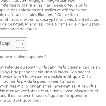
pieds, souvent négligés malgré leur rôle
els que la fatigue, les mauvaises odeurs ou la
el à des solutions naturelles et efficaces est
 alliés des simples illusions ? Cet article,
et l’avis d’experts, décrypte les vrais bienfaits, les
s de ce rituel. Préparez-vous à démêler le vrai du faux
naissance de cause.
écap
 pour des pieds apaisés ?
ent relégué au fond du placard de la cuisine, cache en
l s’agit de prendre soin de nos pieds. Son secret
urelle, due à la présence d’
acide acétique
. Cette
modifier le pH de la peau, créant ainsi un
tion des micro-organismes indésirables. Ainsi, plus
vèle être un véritable acteur dans l’assainissement et
ues. Il est souvent observé que cette approche
r le confort quotidien.