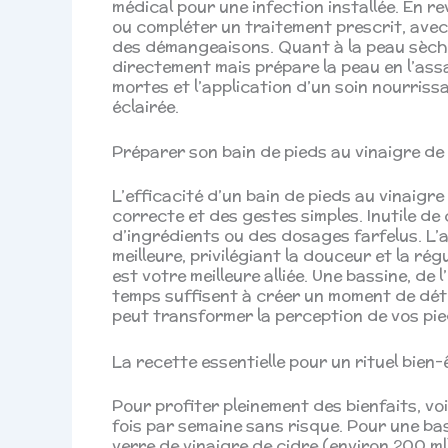
médical pour une infection installée. En 
ou compléter un traitement prescrit, ave
des démangeaisons. Quant à la peau sèche 
directement mais prépare la peau en l’assai
mortes et l’application d’un soin nourrissa
éclairée.
Préparer son bain de pieds au vinaigre de 
L’efficacité d’un bain de pieds au vinaigr
correcte et des gestes simples. Inutile d
d’ingrédients ou des dosages farfelus. L’
meilleure, privilégiant la douceur et la régu
est votre meilleure alliée. Une bassine, de 
temps suffisent à créer un moment de détent
peut transformer la perception de vos pie
La recette essentielle pour un rituel bien-
Pour profiter pleinement des bienfaits, voic
fois par semaine sans risque. Pour une bas
verre de vinaigre de cidre (environ 200 ml