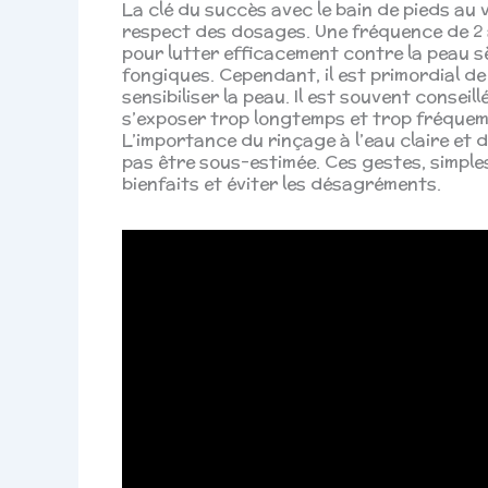
La clé du succès avec le bain de pieds au v
respect des dosages. Une fréquence de 2
pour lutter efficacement contre la peau sèc
fongiques. Cependant, il est primordial d
sensibiliser la peau. Il est souvent consei
s’exposer trop longtemps et trop fréquemm
L’importance du rinçage à l’eau claire et
pas être sous-estimée. Ces gestes, simple
bienfaits et éviter les désagréments.