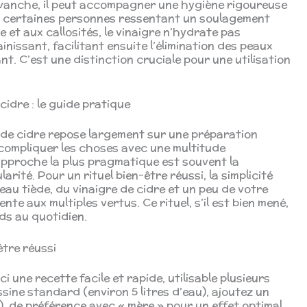
revanche, il peut accompagner une hygiène rigoureuse
c certaines personnes ressentant un soulagement
et aux callosités, le vinaigre n’hydrate pas
nissant, facilitant ensuite l’élimination des peaux
nt. C’est une distinction cruciale pour une utilisation
cidre : le guide pratique
e de cidre repose largement sur une préparation
e compliquer les choses avec une multitude
approche la plus pragmatique est souvent la
larité. Pour un rituel bien-être réussi, la simplicité
l’eau tiède, du vinaigre de cidre et un peu de votre
e aux multiples vertus. Ce rituel, s’il est bien mené,
ds au quotidien.
être réussi
i une recette facile et rapide, utilisable plusieurs
sine standard (environ 5 litres d’eau), ajoutez un
), de préférence avec « mère » pour un effet optimal,