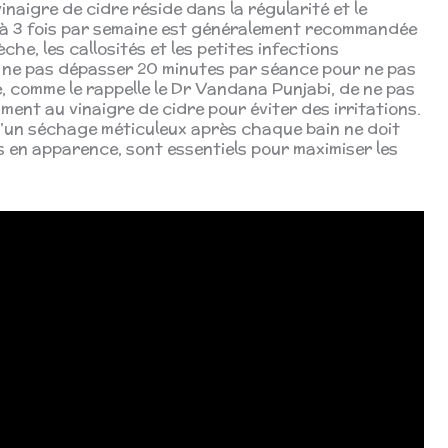
inaigre de cidre réside dans la régularité et le
 à 3 fois par semaine est généralement recommandée
he, les callosités et les petites infections
e ne pas dépasser 20 minutes par séance pour ne pas
llé, comme le rappelle le Dr Vandana Punjabi, de ne pas
ent au vinaigre de cidre pour éviter des irritations.
 d’un séchage méticuleux après chaque bain ne doit
s en apparence, sont essentiels pour maximiser les