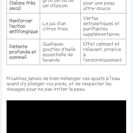
gros sel ou de
(talons très
pour une peau
sel d’Epsom
secs)
ultra-douce.
Vertus
Renforcer
Le jus d’un
antiseptiques et
l’action
citron frais
purifiantes
antifongique
supplémentaires.
Quelques
Effet calmant et
Détente
gouttes d’huile
relaxant, propice
profonde et
essentielle de
à
sommeil
lavande
l’endormissement.
N’oubliez jamais de bien mélanger ces ajouts à l’eau
avant d’y plonger vos pieds, et de respecter les
dosages pour ne pas irriter la peau.