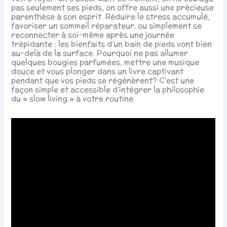
pas seulement ses pieds, on offre aussi une précieuse
parenthèse à son esprit. Réduire le stress accumulé,
favoriser un sommeil réparateur, ou simplement se
reconnecter à soi-même après une journée
trépidante : les bienfaits d’un bain de pieds vont bien
au-delà de la surface. Pourquoi ne pas allumer
quelques bougies parfumées, mettre une musique
douce et vous plonger dans un livre captivant
pendant que vos pieds se régénèrent? C’est une
façon simple et accessible d’intégrer la philosophie
du « slow living » à votre routine.