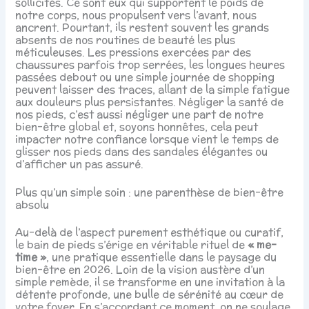
sollicités. Ce sont eux qui supportent le poids de
notre corps, nous propulsent vers l’avant, nous
ancrent. Pourtant, ils restent souvent les grands
absents de nos routines de beauté les plus
méticuleuses. Les pressions exercées par des
chaussures parfois trop serrées, les longues heures
passées debout ou une simple journée de shopping
peuvent laisser des traces, allant de la simple fatigue
aux douleurs plus persistantes. Négliger la santé de
nos pieds, c’est aussi négliger une part de notre
bien-être global et, soyons honnêtes, cela peut
impacter notre confiance lorsque vient le temps de
glisser nos pieds dans des sandales élégantes ou
d’afficher un pas assuré.
Plus qu’un simple soin : une parenthèse de bien-être
absolu
Au-delà de l’aspect purement esthétique ou curatif,
le bain de pieds s’érige en véritable rituel de
« me-
time »
, une pratique essentielle dans le paysage du
bien-être en 2026. Loin de la vision austère d’un
simple remède, il se transforme en une invitation à la
détente profonde, une bulle de sérénité au cœur de
votre foyer. En s’accordant ce moment, on ne soulage