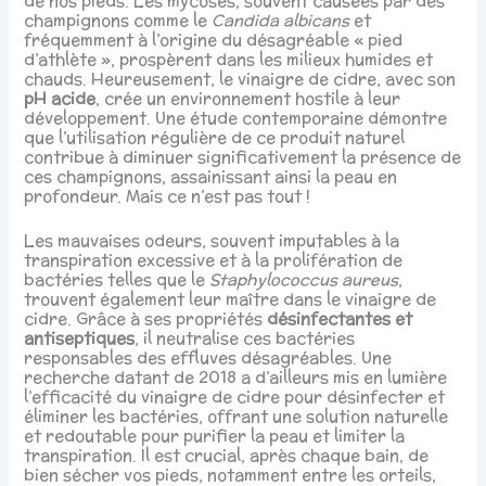
de nos pieds. Les mycoses, souvent causées par des
champignons comme le
Candida albicans
et
fréquemment à l’origine du désagréable « pied
d’athlète », prospèrent dans les milieux humides et
chauds. Heureusement, le vinaigre de cidre, avec son
pH acide
, crée un environnement hostile à leur
développement. Une étude contemporaine démontre
que l’utilisation régulière de ce produit naturel
contribue à diminuer significativement la présence de
ces champignons, assainissant ainsi la peau en
profondeur. Mais ce n’est pas tout !
Les mauvaises odeurs, souvent imputables à la
transpiration excessive et à la prolifération de
bactéries telles que le
Staphylococcus aureus
,
trouvent également leur maître dans le vinaigre de
cidre. Grâce à ses propriétés
désinfectantes et
antiseptiques
, il neutralise ces bactéries
responsables des effluves désagréables. Une
recherche datant de 2018 a d’ailleurs mis en lumière
l’efficacité du vinaigre de cidre pour désinfecter et
éliminer les bactéries, offrant une solution naturelle
et redoutable pour purifier la peau et limiter la
transpiration. Il est crucial, après chaque bain, de
bien sécher vos pieds, notamment entre les orteils,