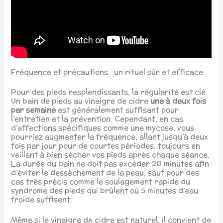
Fréquence et précautions : un rituel sûr et efficace
Pour des pieds resplendissants, la régularité est clé.
Un bain de pieds au vinaigre de cidre
une à deux fois
par semaine
est généralement suffisant pour
l’entretien et la prévention. Cependant, en cas
d’affections spécifiques comme une mycose, vous
pourriez augmenter la fréquence, allant jusqu’à deux
fois par jour pour de courtes périodes, toujours en
veillant à bien sécher vos pieds après chaque séance.
La durée du bain ne doit pas excéder 20 minutes afin
d’éviter le dessèchement de la peau, sauf pour des
cas très précis comme le soulagement rapide du
syndrome des pieds qui brûlent où 5 minutes d’eau
froide suffisent.
Même si le vinaigre de cidre est naturel, il convient de