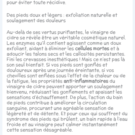
pour éviter toute récidive.
Des pieds doux et légers : exfoliation naturelle et
soulagement des douleurs
Au-delà de ses vertus purifiantes, le vinaigre de
cidre se révèle être un véritable cosmétique naturel.
Les enzymes qu’il contient agissent comme un doux
exfoliant, aidant à éliminer les
cellules mortes
et à
adoucir les talons secs et les callosités persistantes.
Fini les crevasses inesthétiques ! Mais ce n’est pas là
son seul bienfait. Si vos pieds sont gonflés et
douloureux après une journée éreintante, si vos
chevilles sont enflées sous l’effet de la chaleur ou de
la fatigue, les propriétés
anti-inflammatoires
du
vinaigre de cidre peuvent apporter un soulagement
bienvenu, réduisant les gonflements et apaisant les
sensations d’échauffement. De plus, l’action du bain
de pieds contribue à améliorer la circulation
sanguine, procurant une agréable sensation de
légèreté et de détente. Et pour ceux qui souffrent du
syndrome des pieds qui brûlent, un bain rapide à l’eau
froide et au vinaigre peut calmer instantanément
cette sensation désagréable.