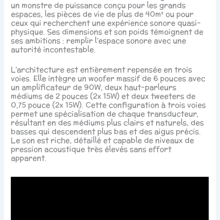
un monstre de puissance conçu pour les grands
espaces, les pièces de vie de plus de 40m² ou pour
ceux qui recherchent une expérience sonore quasi-
physique. Ses dimensions et son poids témoignent de
ses ambitions : remplir l’espace sonore avec une
autorité incontestable.
L’architecture est entièrement repensée en trois
voies. Elle intègre un woofer massif de 6 pouces avec
un amplificateur de 90W, deux haut-parleurs
médiums de 2 pouces (2x 15W) et deux tweeters de
0,75 pouce (2x 15W). Cette configuration à trois voies
permet une spécialisation de chaque transducteur,
résultant en des médiums plus clairs et naturels, des
basses qui descendent plus bas et des aigus précis.
Le son est riche, détaillé et capable de niveaux de
pression acoustique très élevés sans effort
apparent.