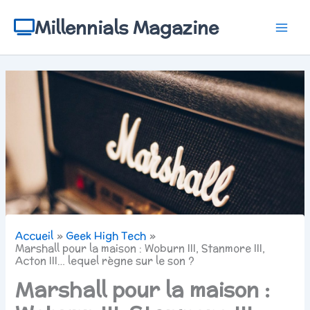
Aller
au
Millennials Magazine
contenu
Accueil
Geek High Tech
Marshall pour la maison : Woburn III, Stanmore III,
Acton III… lequel règne sur le son ?
Marshall pour la maison :