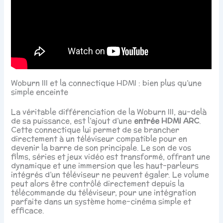
Woburn III et la connectique HDMI : bien plus qu’une
simple enceinte
La véritable différenciation de la Woburn III, au-delà
de sa puissance, est l’ajout d’une
entrée HDMI ARC
.
Cette connectique lui permet de se brancher
directement à un téléviseur compatible pour en
devenir la barre de son principale. Le son de vos
films, séries et jeux vidéo est transformé, offrant une
dynamique et une immersion que les haut-parleurs
intégrés d’un téléviseur ne peuvent égaler. Le volume
peut alors être contrôlé directement depuis la
télécommande du téléviseur, pour une intégration
parfaite dans un système home-cinéma simple et
efficace.