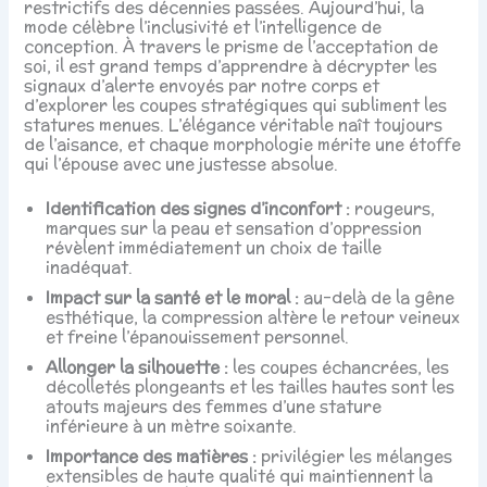
restrictifs des décennies passées. Aujourd’hui, la
mode célèbre l’inclusivité et l’intelligence de
conception. À travers le prisme de l’acceptation de
soi, il est grand temps d’apprendre à décrypter les
signaux d’alerte envoyés par notre corps et
d’explorer les coupes stratégiques qui subliment les
statures menues. L’élégance véritable naît toujours
de l’aisance, et chaque morphologie mérite une étoffe
qui l’épouse avec une justesse absolue.
Identification des signes d’inconfort :
rougeurs,
marques sur la peau et sensation d’oppression
révèlent immédiatement un choix de taille
inadéquat.
Impact sur la santé et le moral :
au-delà de la gêne
esthétique, la compression altère le retour veineux
et freine l’épanouissement personnel.
Allonger la silhouette :
les coupes échancrées, les
décolletés plongeants et les tailles hautes sont les
atouts majeurs des femmes d’une stature
inférieure à un mètre soixante.
Importance des matières :
privilégier les mélanges
extensibles de haute qualité qui maintiennent la