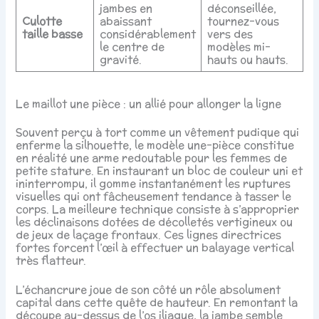
jambes en
déconseillée,
Culotte
abaissant
tournez-vous
taille basse
considérablement
vers des
le centre de
modèles mi-
gravité.
hauts ou hauts.
Le maillot une pièce : un allié pour allonger la ligne
Souvent perçu à tort comme un vêtement pudique qui
enferme la silhouette, le modèle une-pièce constitue
en réalité une arme redoutable pour les femmes de
petite stature. En instaurant un bloc de couleur uni et
ininterrompu, il gomme instantanément les ruptures
visuelles qui ont fâcheusement tendance à tasser le
corps. La meilleure technique consiste à s’approprier
les déclinaisons dotées de décolletés vertigineux ou
de jeux de laçage frontaux. Ces lignes directrices
fortes forcent l’œil à effectuer un balayage vertical
très flatteur.
L’échancrure joue de son côté un rôle absolument
capital dans cette quête de hauteur. En remontant la
découpe au-dessus de l’os iliaque, la jambe semble