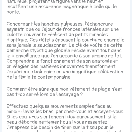
naturelle, projetant la figure vers le haut et
insufflant une assurance magnétique à celle qui le
porte.
Concernant les hanches pulpeuses, l’échancrure
asymétrique ou l’ajout de fronces latérales sur une
culotte couvrante réalisent de petits miracles
d’optique. Ces détails épousent la courbure charnelle
sans jamais la saucissonner. La clé de voûte de cette
démarche stylistique globale réside avant tout dans
la bienveillance que l’on accorde à son propre reflet.
Comprendre le fonctionnement de son anatomie et
privilégier des matières innovantes transforment
l’expérience balnéaire en une magnifique célébration
de la féminité contemporaine.
Comment être sûre que mon vêtement de plage n’est
pas trop serré lors de l’essayage ?
Effectuez quelques mouvements amples face au
miroir : levez les bras, penchez-vous et asseyez-vous.
Si les coutures s’enfoncent douloureusement, si la
peau déborde nettement ou si vous ressentez
l’irrépressible besoin de tirer sur le tissu pour le