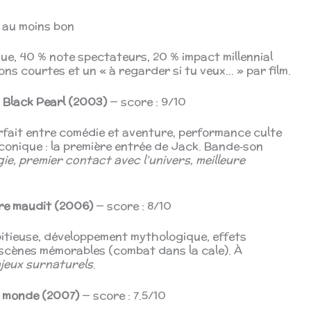
r au moins bon
ue, 40 % note spectateurs, 20 % impact millennial
ons courtes et un « à regarder si tu veux… » par film.
u Black Pearl (2003)
— score : 9/10
parfait entre comédie et aventure, performance culte
onique : la première entrée de Jack. Bande‑son
ie, premier contact avec l’univers, meilleure
fre maudit (2006)
— score : 8/10
mbitieuse, développement mythologique, effets
scènes mémorables (combat dans la cale). À
njeux surnaturels
.
u monde (2007)
— score : 7.5/10