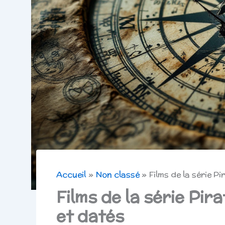
Accueil
Non classé
Films de la série P
Films de la série Pir
et datés