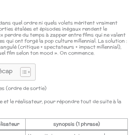
 dans quel ordre ni quels volets méritent vraiment
sorties étalées et épisodes inégaux rendent le
x perdre du temps à zapper entre films qui ne valent
s qui ont forgé la pop culture millennial. La solution :
iangulé (critique + spectateurs + impact millennial),
quel film selon ton mood ». On commence.
écap
tes (ordre de sortie)
née et le réalisateur, pour répondre tout de suite à la
lisateur
synopsis (1 phrase)