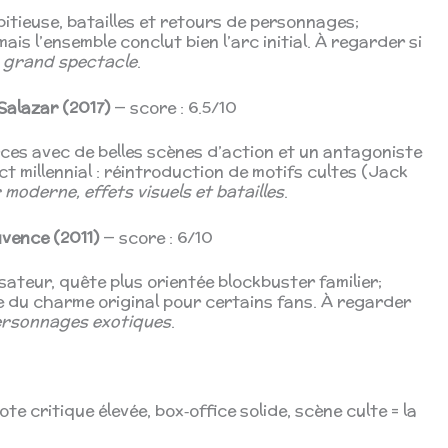
bitieuse, batailles et retours de personnages;
ais l’ensemble conclut bien l’arc initial. À regarder si
, grand spectacle
.
Salazar (2017)
— score : 6.5/10
rces avec de belles scènes d’action et un antagoniste
ct millennial : réintroduction de motifs cultes (Jack
 moderne, effets visuels et batailles
.
uvence (2011)
— score : 6/10
sateur, quête plus orientée blockbuster familier;
e du charme original pour certains fans. À regarder
ersonnages exotiques
.
ote critique élevée, box‑office solide, scène culte = la