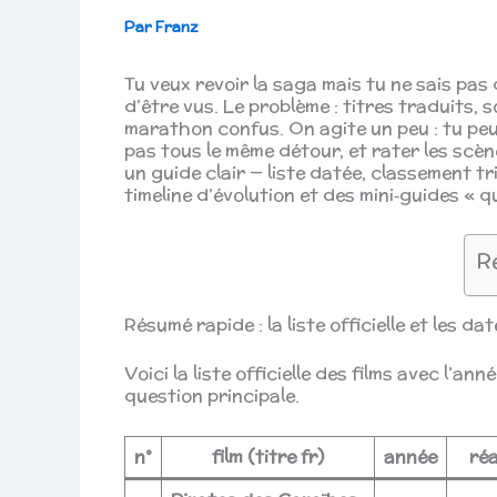
Par
Franz
Tu veux revoir la saga mais tu ne sais pas
d’être vus. Le problème : titres traduits, 
marathon confus. On agite un peu : tu peu
pas tous le même détour, et rater les scène
un guide clair — liste datée, classement tr
timeline d’évolution et des mini‑guides « 
R
Résumé rapide : la liste officielle et les da
Voici la liste officielle des films avec l’an
question principale.
n°
film (titre fr)
année
réa