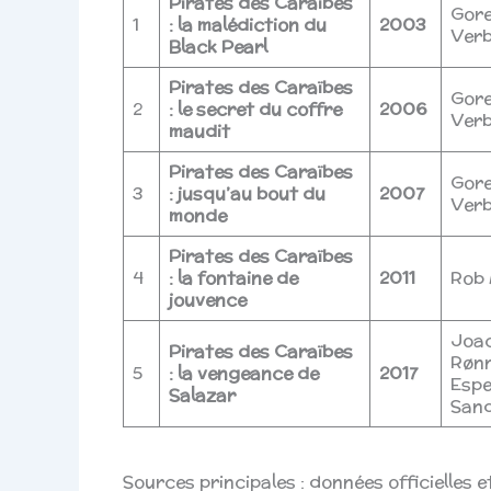
Pirates des Caraïbes
Gor
1
: la malédiction du
2003
Verb
Black Pearl
Pirates des Caraïbes
Gor
2
: le secret du coffre
2006
Verb
maudit
Pirates des Caraïbes
Gor
3
: jusqu’au bout du
2007
Verb
monde
Pirates des Caraïbes
4
: la fontaine de
2011
Rob 
jouvence
Joa
Pirates des Caraïbes
Rønn
5
: la vengeance de
2017
Esp
Salazar
San
Sources principales : données officielles e