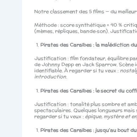
Notre classement des 5 films — du meilleu
Méthode : score synthétique = 40 % critiq
(mèmes, répliques, bande‑son). Justificati
Pirates des Caraïbes : la malédiction d
Justification : film fondateur, équilibre 
de Johnny Depp en Jack Sparrow. Scène ic
identifiable. À regarder si tu veux :
nostalg
introduction
.
Pirates des Caraïbes : le secret du cof
Justification : tonalité plus sombre et a
spectaculaires. Quelques longueurs mais 
regarder si tu veux :
épique, mystère et e
Pirates des Caraïbes : jusqu’au bout d