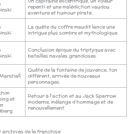
Un capitaine excentrique, un voleur
e
repenti et une malédiction vaudou :
inski
aventure et humour pirate.
e
La quête du coffre maudit lance une
inski
intrigue plus sombre et mythologique.
e
Conclusion épique du triptyque avec
inski
batailles navales grandioses.
Quête de la fontaine de jouvence, ton
Marshall
différent, arrivée de nouveaux
personnages.
chim
Retour à l’action et au Jack Sparrow
ing et
moderne, mélange d’hommage et de
en
renouvellement.
dberg
t archives de la franchise.