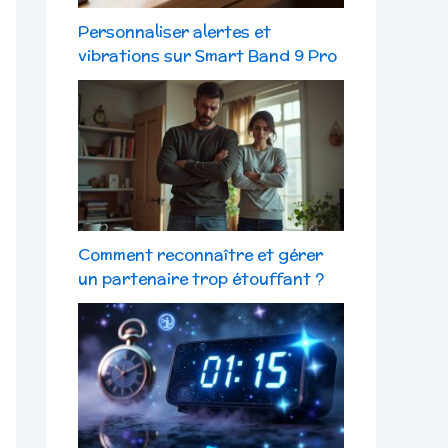
Personnaliser alertes et
vibrations sur Smart Band 9 Pro
Comment reconnaître et gérer
un partenaire trop étouffant ?