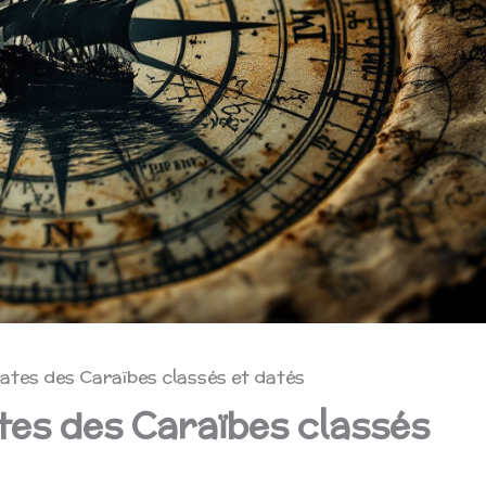
irates des Caraïbes classés et datés
ates des Caraïbes classés