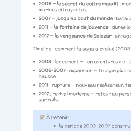
2006 — le secret du coffre maudit
: mon
marines effrayantes.
2007 — jusqu’au bout du monde
: batail
2011 — la fontaine de jouvence
: durée l
2017 — la vengeance de Salazar
: antag
Timeline : comment la saga a évolué (2003
2003
: lancement — ton aventureux et c
2006–2007
: expansion — trilogie plus 
hausse.
2011
: rupture — nouveau réalisateur, t
2017
: revival moderne — retour au pers
sur rails.
À retenir
la période 2003–2007 construi