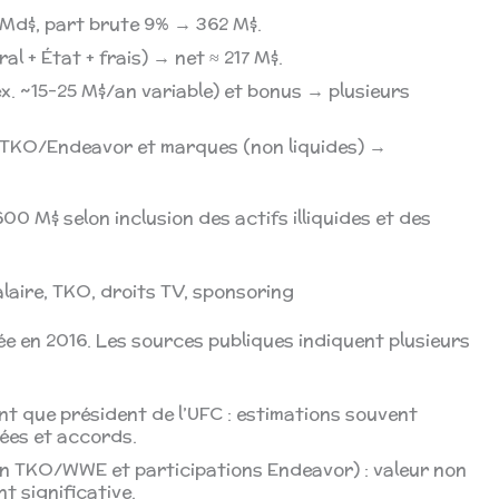
 Md$, part brute 9% → 362 M$.
l + État + frais) → net ≈ 217 M$.
x. ~15–25 M$/an variable) et bonus → plusieurs
s TKO/Endeavor et marques (non liquides) →
00 M$ selon inclusion des actifs illiquides et des
laire, TKO, droits TV, sponsoring
ée en 2016. Les sources publiques indiquent plusieurs
nt que président de l’UFC : estimations souvent
ées et accords.
n TKO/WWE et participations Endeavor) : valeur non
t significative.