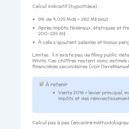
Calcul indicatif (hypothèse) :
9% de 4,025 Md$ ≈ 362 M$ brut.
Après impôts fédéraux, étatiques et fra
200–235 M$.
À cela s’ajoutent salaires et bonus perç
Limites : il n’existe pas de filing public dé
White. Ces chiffres restent donc
estimés
financières secondaires (voir DaveManue
À retenir
Vente 2016 = levier principal,
impôts et des réinvestissemen
Calcul pas à pas (encadré méthodologiqu