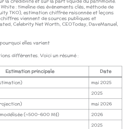
 la crédibilité et sur la part liquide du patrimoine.
 White : timeline des événements clés, méthode de
uity TKO), estimation chiffrée raisonnée et leçons
chiffres viennent de sources publiques et
rated, Celebrity Net Worth, CEOToday, DaveManuel,
 pourquoi elles varient
ions différentes. Voici un résumé :
Estimation principale
Date
stimation)
mai 2025
2025
ojection)
mai 2026
 modélisée (≈500–600 M$)
2026
2025