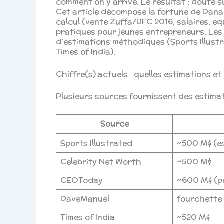
comment on y arrive. Le résultat : doute sur
Cet article décompose la fortune de Dana
calcul (vente Zuffa/UFC 2016, salaires, eq
pratiques pour jeunes entrepreneurs. Les 
d’estimations méthodiques (Sports Illust
Times of India).
Chiffre(s) actuels : quelles estimations et
Plusieurs sources fournissent des estimat
Source
Sports Illustrated
~500 M$ (e
Celebrity Net Worth
~500 M$
CEOToday
~600 M$ (pr
DaveManuel
fourchette
Times of India
~520 M$