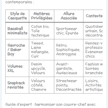
contemporains :
Style de
Matières
Allure
Contexte Id
Casquette
Privilégiées
Associée
Coton bio,
Quotidien
Baseball
Sportswear
Toile
urbain, Sort
minimaliste
chic, Épurée
technique
décontract
Tweed,
Rendez-vou
Gavroche
Rétro,
Laine
professionne
/ Baker
Sophistiquée,
mélangée,
Événements
Boy
Androgyne
Cuir
chics
Denim
Avant-
Fashion wee
Volumes
upcyclé,
gardiste,
Soirées
XXL
Velours
Audacieuse
branchées
Velours
Streetwear
Loisirs,
Snapback
côtelé,
pointu,
Activités
revisitée
Chanvre
Décontractée
artistiques
Guide d’expert : harmoniser son couvre-chef avec