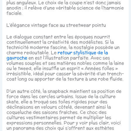
plus anguleux. Le choix de la coupe n’est donc jamais
anodin ; il relève d’une véritable science de l’harmonie
faciale.
L’élégance vintage face au streetwear pointu
Le dialogue constant entre les époques nourrit
continuellement la créativité des modélistes. Si la
technicité moderne fascine, la nostalgie possède un
charme redoutable. Le
retour stylistique de la
gavroche
en est l’illustration parfaite. Avec ses
volumes souples et ses matières nobles comme la laine
ou le tweed, elle insuffle un esprit « Années folles »
irrésistible, idéal pour casser la sévérité d’un trench-
coat long ou apporter de la texture à une robe fluide.
D’un autre côté, la snapback maintient sa position de
force dans les cercles urbains. Issue de la culture
skate, elle a troqué ses toiles rigides pour des
déclinaisons en velours côtelé, devenant ainsi la
coqueluche des saisons fraîches. Ce choc des
cultures vestimentaires permet de multiplier les
expressions personnelles. Pour y voir plus clair, voici
un panorama des choix qui s’offrent aux esthètes