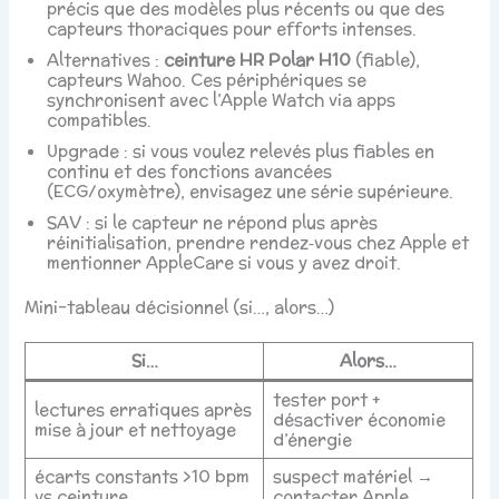
précis que des modèles plus récents ou que des
capteurs thoraciques pour efforts intenses.
Alternatives :
ceinture HR Polar H10
(fiable),
capteurs Wahoo. Ces périphériques se
synchronisent avec l’Apple Watch via apps
compatibles.
Upgrade : si vous voulez relevés plus fiables en
continu et des fonctions avancées
(ECG/oxymètre), envisagez une série supérieure.
SAV : si le capteur ne répond plus après
réinitialisation, prendre rendez‑vous chez Apple et
mentionner AppleCare si vous y avez droit.
Mini-tableau décisionnel (si…, alors…)
Si…
Alors…
tester port +
lectures erratiques après
désactiver économie
mise à jour et nettoyage
d’énergie
écarts constants >10 bpm
suspect matériel →
vs ceinture
contacter Apple