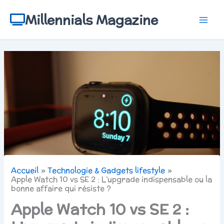
Aller
au
Millennials Magazine
contenu
Accueil
Technologie & Gadgets lifestyle
Apple Watch 10 vs SE 2 : L’upgrade indispensable ou la
bonne affaire qui résiste ?
Apple Watch 10 vs SE 2 :