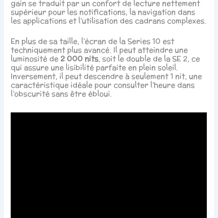
gain se traduit par un confort de lecture nettement
supérieur pour les notifications, la navigation dans
les applications et l’utilisation des cadrans complexes.
En plus de sa taille, l’écran de la Series 10 est
techniquement plus avancé. Il peut atteindre une
luminosité de
2 000 nits
, soit le double de la SE 2, ce
qui assure une lisibilité parfaite en plein soleil.
Inversement, il peut descendre à seulement 1 nit, une
caractéristique idéale pour consulter l’heure dans
l’obscurité sans être ébloui.