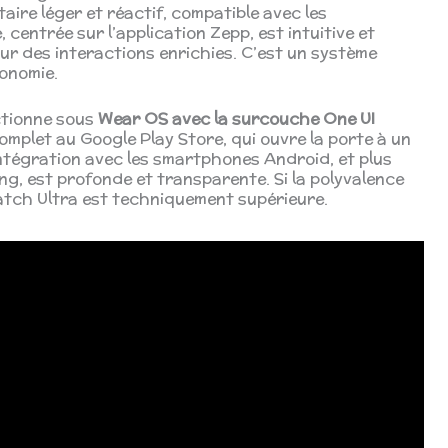
taire léger et réactif, compatible avec les
centrée sur l’application Zepp, est intuitive et
ur des interactions enrichies. C’est un système
tonomie.
ctionne sous
Wear OS avec la surcouche One UI
complet au Google Play Store, qui ouvre la porte à un
intégration avec les smartphones Android, et plus
g, est profonde et transparente. Si la polyvalence
Watch Ultra est techniquement supérieure.