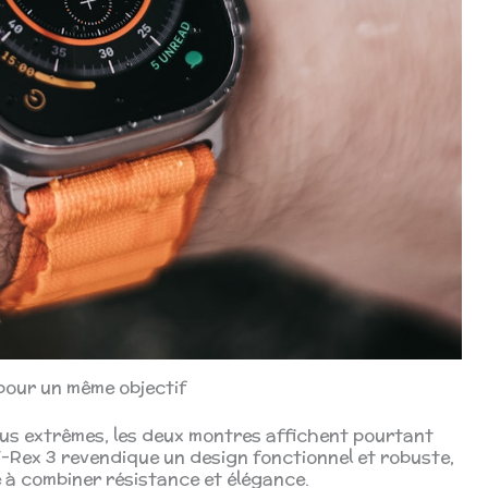
pour un même objectif
plus extrêmes, les deux montres affichent pourtant
 T-Rex 3 revendique un design fonctionnel et robuste,
 à combiner résistance et élégance.