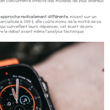
e en concurrente directe des modèles les plus onéreux
 approche radicalement différente
, misant sur un
ialisée à 299 $, elle coûte moins de la moitié de sa
 qui surveillent leurs dépenses, cet écart de prix
re le débat avant même l’analyse technique.