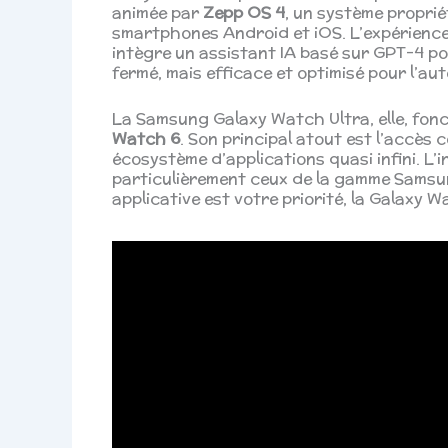
animée par
Zepp OS 4
, un système proprié
smartphones Android et iOS. L’expérience, 
intègre un assistant IA basé sur GPT-4 po
fermé, mais efficace et optimisé pour l’au
La Samsung Galaxy Watch Ultra, elle, fon
Watch 6
. Son principal atout est l’accès 
écosystème d’applications quasi infini. L’
particulièrement ceux de la gamme Samsun
applicative est votre priorité, la Galaxy 