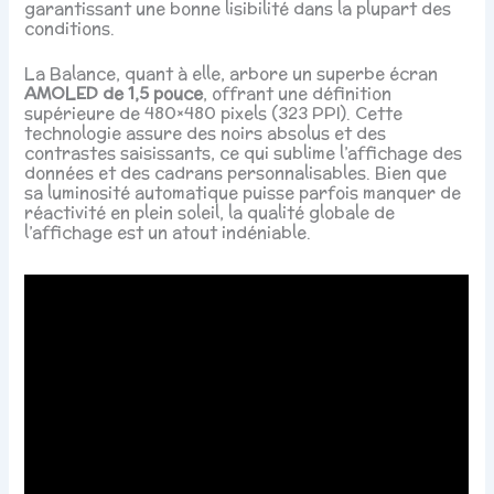
garantissant une bonne lisibilité dans la plupart des
conditions.
La Balance, quant à elle, arbore un superbe écran
AMOLED de 1,5 pouce
, offrant une définition
supérieure de 480×480 pixels (323 PPI). Cette
technologie assure des noirs absolus et des
contrastes saisissants, ce qui sublime l’affichage des
données et des cadrans personnalisables. Bien que
sa luminosité automatique puisse parfois manquer de
réactivité en plein soleil, la qualité globale de
l’affichage est un atout indéniable.