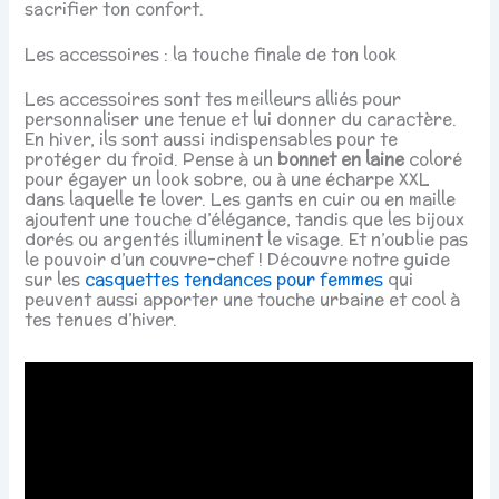
sacrifier ton confort.
Les accessoires : la touche finale de ton look
Les accessoires sont tes meilleurs alliés pour
personnaliser une tenue et lui donner du caractère.
En hiver, ils sont aussi indispensables pour te
protéger du froid. Pense à un
bonnet en laine
coloré
pour égayer un look sobre, ou à une écharpe XXL
dans laquelle te lover. Les gants en cuir ou en maille
ajoutent une touche d’élégance, tandis que les bijoux
dorés ou argentés illuminent le visage. Et n’oublie pas
le pouvoir d’un couvre-chef ! Découvre notre guide
sur les
casquettes tendances pour femmes
qui
peuvent aussi apporter une touche urbaine et cool à
tes tenues d’hiver.