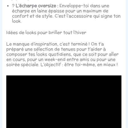
?
L’écharpe oversize :
Enveloppe-toi dans une
écharpe en laine épaisse pour un maximum de
confort et de style. C’est l’accessoire qui signe ton
look.
Idées de looks pour briller tout l’hiver
Le manque d’inspiration, c’est terminé ! On t’a
préparé une sélection de tenues pour t’aider à
composer tes looks quotidiens, que ce soit pour aller
en cours, pour un week-end entre amis ou pour une
soirée spéciale. L’objectif : être toi-même, en mieux !