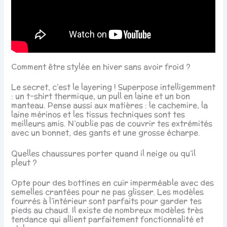
Comment être stylée en hiver sans avoir froid ?
Le secret, c’est le layering ! Superpose intelligemment
: un t-shirt thermique, un pull en laine et un bon
manteau. Pense aussi aux matières : le cachemire, la
laine mérinos et les tissus techniques sont tes
meilleurs amis. N’oublie pas de couvrir tes extrémités
avec un bonnet, des gants et une grosse écharpe.
Quelles chaussures porter quand il neige ou qu’il
pleut ?
Opte pour des bottines en cuir imperméable avec des
semelles crantées pour ne pas glisser. Les modèles
fourrés à l’intérieur sont parfaits pour garder tes
pieds au chaud. Il existe de nombreux modèles très
tendance qui allient parfaitement fonctionnalité et