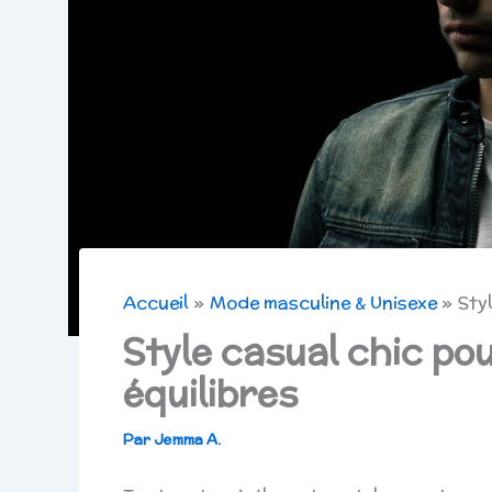
Accueil
Mode masculine & Unisexe
Sty
Style casual chic po
équilibres
Par
Jemma A.