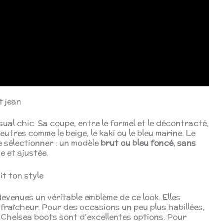
t jean
sual chic. Sa coupe, entre le formel et le décontracté,
eutres comme le beige, le kaki ou le bleu marine. Le
le sélectionner : un modèle
brut ou bleu foncé, sans
 et ajustée.
it ton style
evenues un véritable emblème de ce look. Elles
raîcheur. Pour des occasions un peu plus habillées,
 Chelsea boots sont d’excellentes options. Pour