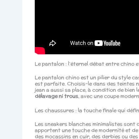
Le pantalon : l’éternel débat entre chino e
Le pantalon chino est un pilier du style ca
est parfaite. Choisis-le dans des teintes n
jean a aussi sa place, à condition de bien 
délavage ni trous
, avec une coupe moderne
Les chaussures : la touche finale qui défin
Les sneakers blanches minimalistes sont d
apportent une touche de modernité et de f
des mocassins en cuir, des derbies ou des