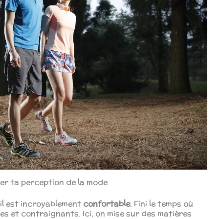
er ta perception de la mode
 il est incroyablement
confortable
. Fini le temps où
es et contraignants. Ici, on mise sur des matières