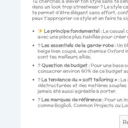
Tu cherches à élever ton style sans te se
dans un look trop streetwear ? Le style cas
te permet d’être élégant sans effort, conf
peux t’approprier ce style et en faire ta s
Le principe fondamental :
Le casual c
avec une pièce plus habillée pour créer 
?
Les essentiels de la garde-robe :
Un bl
beige bien coupé, une chemise Oxford i
sont tes meilleurs alliés.
?
Question de budget :
Pour une base so
consacrer environ 60% de ce budget au
?
La tendance du « soft tailoring » :
La 
déstructurées et des matières souples co
jamais été aussi agréable à porter.
?
Les marques de référence :
Pour un in
comme Boglioli, Common Projects ou Lor
R