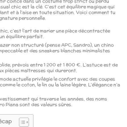
ntir coincé dans un costume trop strict ou perdu
ual chic est la clé. C’est cet équilibre magique qui
iant et à l’aise en toute situation. Voici comment tu
ignature personnelle.
hic, c’est l’art de marier une pièce décontractée
un équilibre parfait.
azer non structuré (pense APC, Sandro), un chino
mpeccable et des sneakers blanches minimalistes
lide, prévois entre 1 200 et 1 800 €. L’astuce est de
x pièces maîtresses qui dureront.
mode actuelle privilégie le confort avec des coupes
mme le coton, le lin ou la laine légère. L’élégance n’a
vestissement qui traverse les années, des noms
o Piana sont des valeurs sûres.
écap