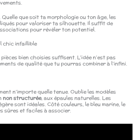
uvements.
 Quelle que soit ta morphologie ou ton âge, les
qués pour valoriser ta silhouette. Il suffit de
ssociations pour révéler ton potentiel.
chic infaillible
pièces bien choisies suffisent. L’idée n’est pas
ments de qualité que tu pourras combiner à l’infini.
ément n’importe quelle tenue. Oublie les modèles
on
non structurée
, aux épaules naturelles. Les
légère sont idéales. Côté couleurs, le bleu marine, le
s sûres et faciles à associer.