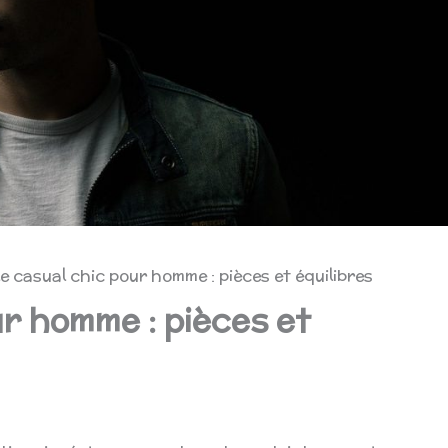
le casual chic pour homme : pièces et équilibres
ur homme : pièces et