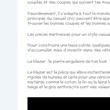
souples et des coupes qui suivent tes mo
Deuxièmement, il s’adapte à tout le monde.
principes du casual chic peuvent être appli
trouver les bonnes coupes et les bonnes a
Les pièces maîtresses pour un style casual 
Pour construire une base solide, quelques 
d’accumuler, mais d’investir dans des vête
Le blazer : la pierre angulaire de ton look
Le blazer est la pièce qui élève instantan
rigides de bureau et opte pour une versi
matières comme le coton, le lin ou la laine 
beige et le gris anthracite sont des valeur