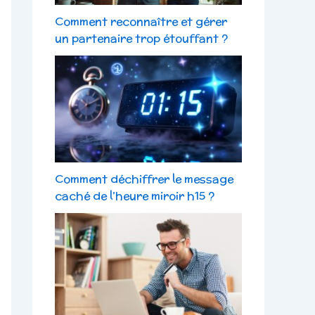
Comment reconnaître et gérer
un partenaire trop étouffant ?
Comment déchiffrer le message
caché de l’heure miroir h15 ?