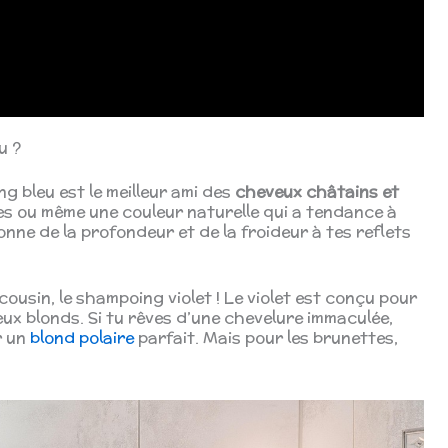
u ?
ng bleu est le meilleur ami des
cheveux châtains et
es ou même une couleur naturelle qui a tendance à
redonne de la profondeur et de la froideur à tes reflets
ousin, le shampoing violet ! Le violet est conçu pour
veux blonds. Si tu rêves d’une chevelure immaculée,
r un
blond polaire
parfait. Mais pour les brunettes,