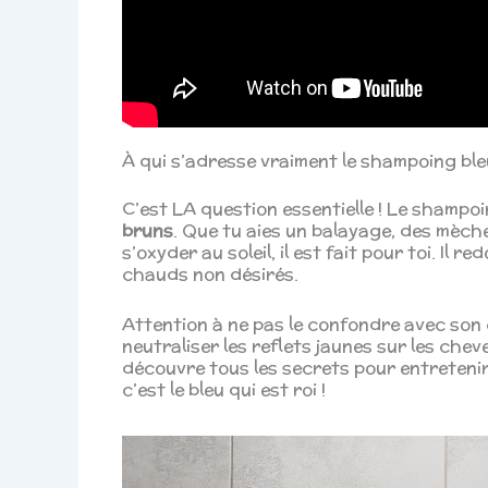
À qui s’adresse vraiment le shampoing ble
C’est LA question essentielle ! Le shampoi
bruns
. Que tu aies un balayage, des mèch
s’oxyder au soleil, il est fait pour toi. Il 
chauds non désirés.
Attention à ne pas le confondre avec son c
neutraliser les reflets jaunes sur les che
découvre tous les secrets pour entreteni
c’est le bleu qui est roi !