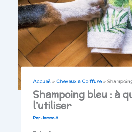
Accueil
Cheveux & Coiffure
Shampoing 
Shampoing bleu : à q
l’utiliser
Par
Jemma A.