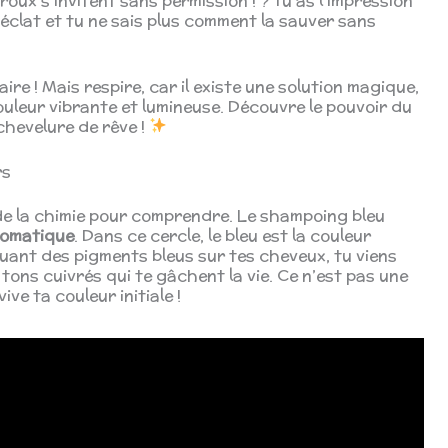
oux s’invitent sans permission ! ? Tu as l’impression
éclat et tu ne sais plus comment la sauver sans
re ! Mais respire, car il existe une solution magique,
ouleur vibrante et lumineuse. Découvre le pouvoir du
 chevelure de rêve !
rs
de la chimie pour comprendre. Le shampoing bleu
romatique
. Dans ce cercle, le bleu est la couleur
uant des pigments bleus sur tes cheveux, tu viens
 tons cuivrés qui te gâchent la vie. Ce n’est pas une
ve ta couleur initiale !