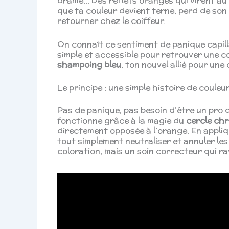
drame… Des reflets orangés qui virent au r
que ta couleur devient terne, perd de son 
retourner chez le coiffeur.
On connaît ce sentiment de panique capillai
simple et accessible pour retrouver une c
shampoing bleu
, ton nouvel allié pour une
Le principe : une simple histoire de couleu
Pas de panique, pas besoin d’être un pro 
fonctionne grâce à la magie du
cercle ch
directement opposée à l’orange. En appliq
tout simplement neutraliser et annuler les
coloration, mais un soin correcteur qui ravi