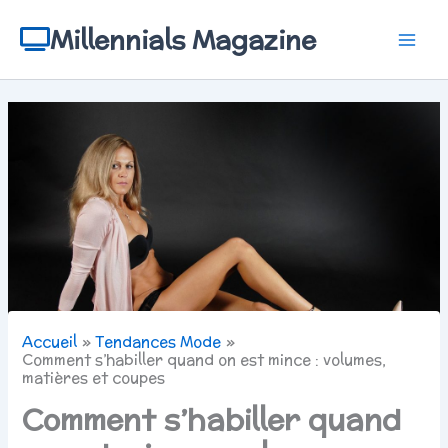
Aller
au
Millennials Magazine
contenu
Accueil
Tendances Mode
Comment s’habiller quand on est mince : volumes,
matières et coupes
Comment s’habiller quand