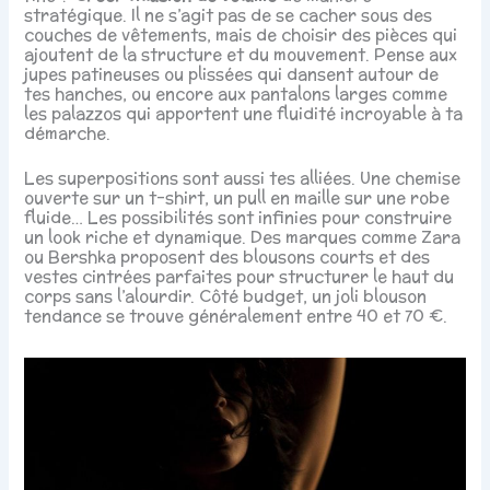
stratégique. Il ne s’agit pas de se cacher sous des
couches de vêtements, mais de choisir des pièces qui
ajoutent de la structure et du mouvement. Pense aux
jupes patineuses ou plissées qui dansent autour de
tes hanches, ou encore aux pantalons larges comme
les palazzos qui apportent une fluidité incroyable à ta
démarche.
Les superpositions sont aussi tes alliées. Une chemise
ouverte sur un t-shirt, un pull en maille sur une robe
fluide… Les possibilités sont infinies pour construire
un look riche et dynamique. Des marques comme Zara
ou Bershka proposent des blousons courts et des
vestes cintrées parfaites pour structurer le haut du
corps sans l’alourdir. Côté budget, un joli blouson
tendance se trouve généralement entre 40 et 70 €.