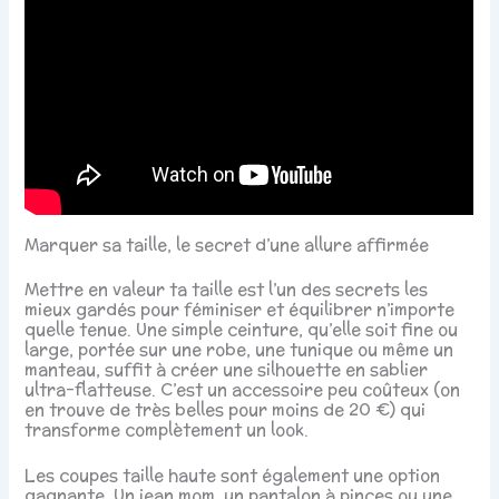
Marquer sa taille, le secret d’une allure affirmée
Mettre en valeur ta taille est l’un des secrets les
mieux gardés pour féminiser et équilibrer n’importe
quelle tenue. Une simple ceinture, qu’elle soit fine ou
large, portée sur une robe, une tunique ou même un
manteau, suffit à créer une silhouette en sablier
ultra-flatteuse. C’est un accessoire peu coûteux (on
en trouve de très belles pour moins de 20 €) qui
transforme complètement un look.
Les coupes taille haute sont également une option
gagnante. Un jean mom, un pantalon à pinces ou une