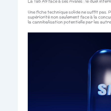
La Tab A9 face à ses rivales : le duel inter
Une fiche technique solide ne suffit pas. 
supériorité non seulement face à la conc
la cannibalisation potentielle par les aut