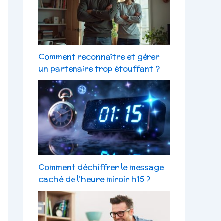
Comment reconnaître et gérer
un partenaire trop étouffant ?
Comment déchiffrer le message
caché de l’heure miroir h15 ?