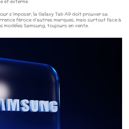
ne et externe
Pour s’imposer, la Galaxy Tab A9 doit prouver sa
urrence féroce d’autres marques, mais surtout face à
res modèles Samsung, toujours en vente.