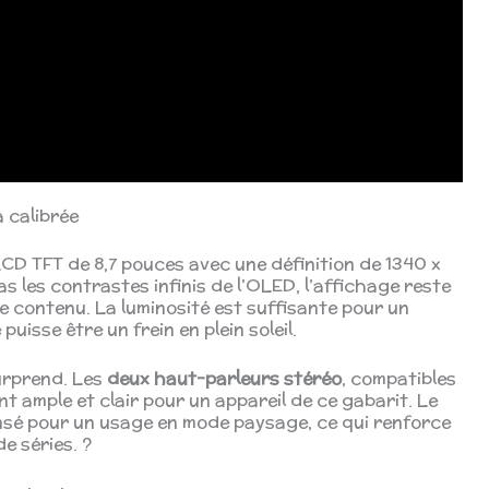
 calibrée
LCD TFT de 8,7 pouces avec une définition de 1340 x
as les contrastes infinis de l’OLED, l’affichage reste
 contenu. La luminosité est suffisante pour un
puisse être un frein en plein soleil.
surprend. Les
deux haut-parleurs stéréo
, compatibles
 ample et clair pour un appareil de ce gabarit. Le
nsé pour un usage en mode paysage, ce qui renforce
e séries. ?