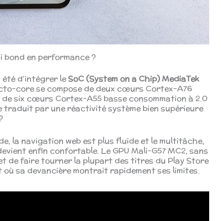
ai bond en performance ?
 été d’intégrer le
SoC (System on a Chip) MediaTek
 octo-core se compose de deux cœurs Cortex-A76
 de six cœurs Cortex-A55 basse consommation à 2.0
 traduit par une réactivité système bien supérieure
?
e, la navigation web est plus fluide et le multitâche,
evient enfin confortable. Le GPU Mali-G57 MC2, sans
et de faire tourner la plupart des titres du Play Store
 où sa devancière montrait rapidement ses limites.