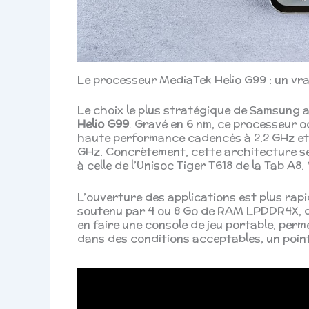
Le processeur MediaTek Helio G99 : un vr
Le choix le plus stratégique de Samsung a
Helio G99
. Gravé en 6 nm, ce processeur
haute performance cadencés à 2.2 GHz et
GHz. Concrètement, cette architecture se
à celle de l’Unisoc Tiger T618 de la Tab A8. 
L’ouverture des applications est plus rapid
soutenu par 4 ou 8 Go de RAM LPDDR4X, d
en faire une console de jeu portable, perm
dans des conditions acceptables, un point