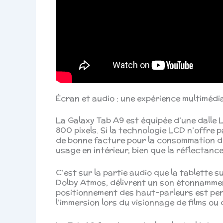
Écran et audio : une expérience multimédia
La Galaxy Tab A9 est équipée d’une dalle 
800 pixels. Si la technologie LCD n’offre p
de bonne facture pour la consommation de
usage en intérieur, bien que la réflectance 
C’est sur la partie audio que la tablette 
Dolby Atmos, délivrent un son étonnamment
positionnement des haut-parleurs est pe
l’immersion lors du visionnage de films ou d