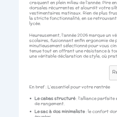
craquent en plein milieu de l’année. Pire 
dorsales récurrentes et alourdit votre si
vestimentaires matinaux. Rien de plus frus
la stricte fonctionnalité, en se retrouvan
lycée.
Heureusement, l’année 2026 marque un vé
scolaires, fusionnant enfin ergonomie de 
minutieusement sélectionné pour vous cin
tenue tout en offrant une résistance à to
une véritable déclaration de style, où pra
R
En bref : L’essentiel pour votre rentrée
Le cabas structuré
: l’alliance parfait
de rangement.
Le sac à dos minimaliste
: le confort dor
épurées.