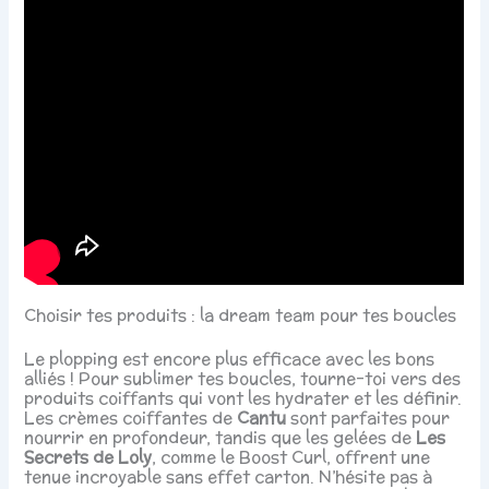
Choisir tes produits : la dream team pour tes boucles
Le plopping est encore plus efficace avec les bons
alliés ! Pour sublimer tes boucles, tourne-toi vers des
produits coiffants qui vont les hydrater et les définir.
Les crèmes coiffantes de
Cantu
sont parfaites pour
nourrir en profondeur, tandis que les gelées de
Les
Secrets de Loly
, comme le Boost Curl, offrent une
tenue incroyable sans effet carton. N’hésite pas à