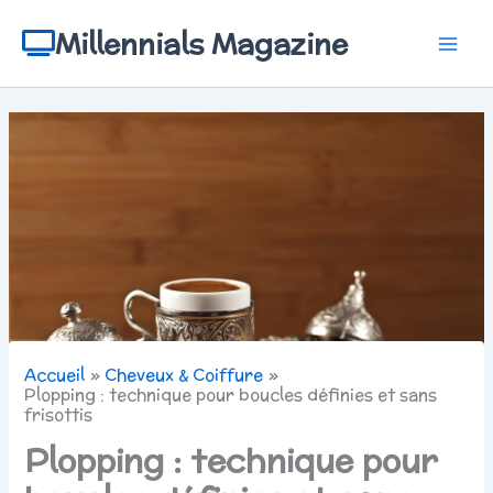
Aller
au
Millennials Magazine
contenu
Accueil
Cheveux & Coiffure
Plopping : technique pour boucles définies et sans
frisottis
Plopping : technique pour