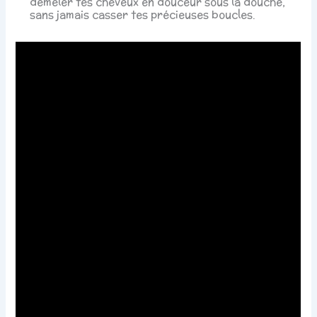
démêler tes cheveux en douceur sous la douche,
sans jamais casser tes précieuses boucles.