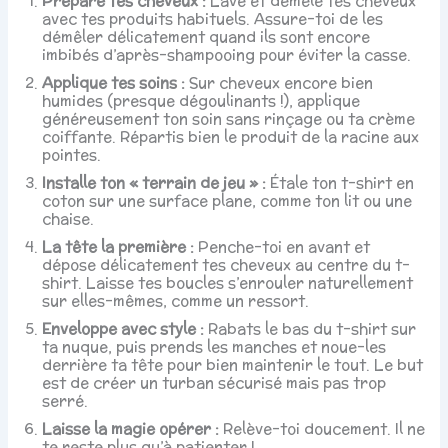
Prépare tes cheveux :
Lave et démêle tes cheveux
avec tes produits habituels. Assure-toi de les
démêler délicatement quand ils sont encore
imbibés d’après-shampooing pour éviter la casse.
Applique tes soins :
Sur cheveux encore bien
humides (presque dégoulinants !), applique
généreusement ton soin sans rinçage ou ta crème
coiffante. Répartis bien le produit de la racine aux
pointes.
Installe ton « terrain de jeu » :
Étale ton t-shirt en
coton sur une surface plane, comme ton lit ou une
chaise.
La tête la première :
Penche-toi en avant et
dépose délicatement tes cheveux au centre du t-
shirt. Laisse tes boucles s’enrouler naturellement
sur elles-mêmes, comme un ressort.
Enveloppe avec style :
Rabats le bas du t-shirt sur
ta nuque, puis prends les manches et noue-les
derrière ta tête pour bien maintenir le tout. Le but
est de créer un turban sécurisé mais pas trop
serré.
Laisse la magie opérer :
Relève-toi doucement. Il ne
te reste plus qu’à patienter !