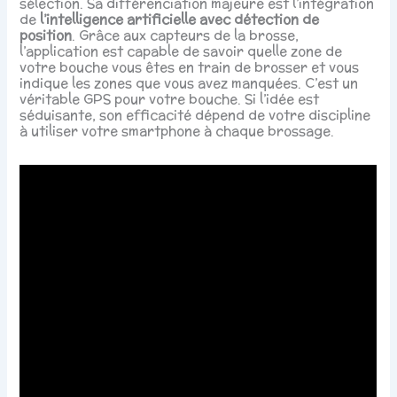
sélection. Sa différenciation majeure est l’intégration
de
l’intelligence artificielle avec détection de
position
. Grâce aux capteurs de la brosse,
l’application est capable de savoir quelle zone de
votre bouche vous êtes en train de brosser et vous
indique les zones que vous avez manquées. C’est un
véritable GPS pour votre bouche. Si l’idée est
séduisante, son efficacité dépend de votre discipline
à utiliser votre smartphone à chaque brossage.