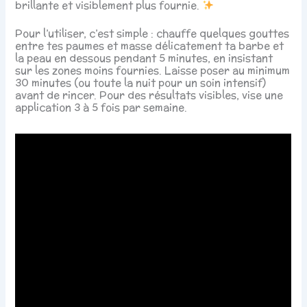
brillante et visiblement plus fournie.
Pour l’utiliser, c’est simple : chauffe quelques gouttes
entre tes paumes et masse délicatement ta barbe et
la peau en dessous pendant 5 minutes, en insistant
sur les zones moins fournies. Laisse poser au minimum
30 minutes (ou toute la nuit pour un soin intensif)
avant de rincer. Pour des résultats visibles, vise une
application 3 à 5 fois par semaine.