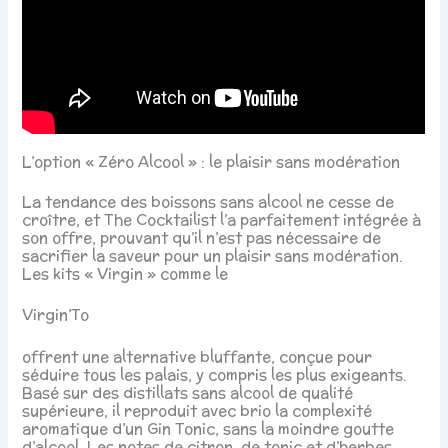
L’option « Zéro Alcool » : le plaisir sans modération
La tendance des boissons sans alcool ne cesse de
croître, et The Cocktailist l’a parfaitement intégrée à
son offre, prouvant qu’il n’est pas nécessaire de
sacrifier la saveur pour un plaisir sans modération.
Les kits « Virgin » comme le
Virgin’To
offrent une alternative bluffante, conçue pour
séduire tous les palais, y compris les plus exigeants.
Basé sur des distillats sans alcool de qualité
supérieure, il reproduit avec brio la complexité
aromatique d’un Gin Tonic, sans la moindre goutte
d’alcool. Les notes de citron, de tonic et d’herbes