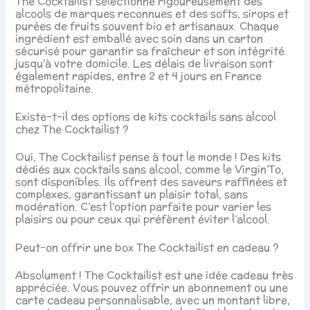
The Cocktailist sélectionne rigoureusement des
alcools de marques reconnues et des softs, sirops et
purées de fruits souvent bio et artisanaux. Chaque
ingrédient est emballé avec soin dans un carton
sécurisé pour garantir sa fraîcheur et son intégrité
jusqu’à votre domicile. Les délais de livraison sont
également rapides, entre 2 et 4 jours en France
métropolitaine.
Existe-t-il des options de kits cocktails sans alcool
chez The Cocktailist ?
Oui, The Cocktailist pense à tout le monde ! Des kits
dédiés aux cocktails sans alcool, comme le Virgin’To,
sont disponibles. Ils offrent des saveurs raffinées et
complexes, garantissant un plaisir total, sans
modération. C’est l’option parfaite pour varier les
plaisirs ou pour ceux qui préfèrent éviter l’alcool.
Peut-on offrir une box The Cocktailist en cadeau ?
Absolument ! The Cocktailist est une idée cadeau très
appréciée. Vous pouvez offrir un abonnement ou une
carte cadeau personnalisable, avec un montant libre,