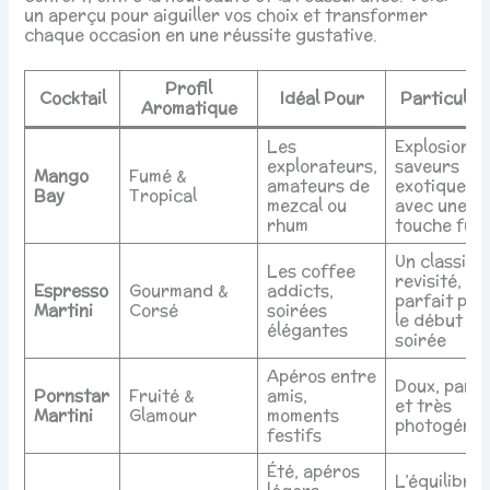
un aperçu pour aiguiller vos choix et transformer
chaque occasion en une réussite gustative.
Profil
Cocktail
Idéal Pour
Particular
Aromatique
Les
Explosion d
explorateurs,
saveurs
Mango
Fumé &
amateurs de
exotiques
Bay
Tropical
mezcal ou
avec une
rhum
touche fum
Un classiqu
Les coffee
revisité,
Espresso
Gourmand &
addicts,
parfait pou
Martini
Corsé
soirées
le début de
élégantes
soirée
Apéros entre
Doux, parf
Pornstar
Fruité &
amis,
et très
Martini
Glamour
moments
photogéniq
festifs
Été, apéros
L’équilibre