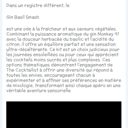
Dans un registre différent, le
Gin Basil Smash
est une ode à la fraîcheur et aux saveurs végétales.
Combinant la puissance aromatique du gin Monkey 47
avec la douceur herbacée du basilic et l’acidité du
citron, il offre un équilibre parfait et une sensation
ultra-désaltérante. Ce kit est un choix judicieux pour
les journées ensoleillées ou pour ceux qui apprécient
les cocktails moins sucrés et plus complexes. Ces
options thématiques démontrent l’engagement de
The Cocktailist à offrir une diversité qui répond à
toutes les envies, encourageant chacun à
expérimenter et à affiner ses préférences en matière
de mixologie, transformant ainsi chaque apéro en une
véritable aventure sensorielle.