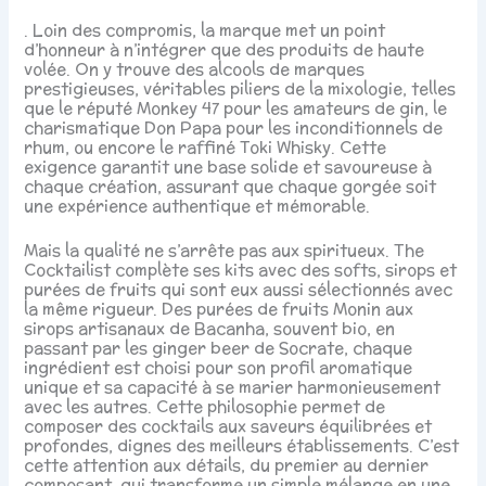
. Loin des compromis, la marque met un point
d’honneur à n’intégrer que des produits de haute
volée. On y trouve des alcools de marques
prestigieuses, véritables piliers de la mixologie, telles
que le réputé Monkey 47 pour les amateurs de gin, le
charismatique Don Papa pour les inconditionnels de
rhum, ou encore le raffiné Toki Whisky. Cette
exigence garantit une base solide et savoureuse à
chaque création, assurant que chaque gorgée soit
une expérience authentique et mémorable.
Mais la qualité ne s’arrête pas aux spiritueux. The
Cocktailist complète ses kits avec des softs, sirops et
purées de fruits qui sont eux aussi sélectionnés avec
la même rigueur. Des purées de fruits Monin aux
sirops artisanaux de Bacanha, souvent bio, en
passant par les ginger beer de Socrate, chaque
ingrédient est choisi pour son profil aromatique
unique et sa capacité à se marier harmonieusement
avec les autres. Cette philosophie permet de
composer des cocktails aux saveurs équilibrées et
profondes, dignes des meilleurs établissements. C’est
cette attention aux détails, du premier au dernier
composant, qui transforme un simple mélange en une