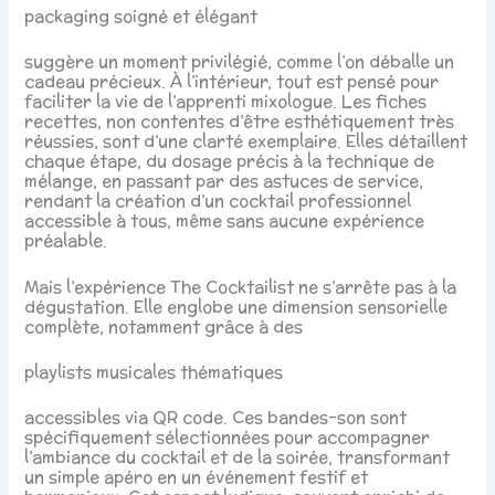
packaging soigné et élégant
suggère un moment privilégié, comme l’on déballe un
cadeau précieux. À l’intérieur, tout est pensé pour
faciliter la vie de l’apprenti mixologue. Les fiches
recettes, non contentes d’être esthétiquement très
réussies, sont d’une clarté exemplaire. Elles détaillent
chaque étape, du dosage précis à la technique de
mélange, en passant par des astuces de service,
rendant la création d’un cocktail professionnel
accessible à tous, même sans aucune expérience
préalable.
Mais l’expérience The Cocktailist ne s’arrête pas à la
dégustation. Elle englobe une dimension sensorielle
complète, notamment grâce à des
playlists musicales thématiques
accessibles via QR code. Ces bandes-son sont
spécifiquement sélectionnées pour accompagner
l’ambiance du cocktail et de la soirée, transformant
un simple apéro en un événement festif et