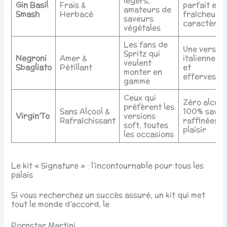
légers,
Gin Basil
Frais &
parfait ent
amateurs de
Smash
Herbacé
fraîcheur e
saveurs
caractère
végétales
Les fans de
Une version
Spritz qui
Negroni
Amer &
italienne ch
veulent
Sbagliato
Pétillant
et
monter en
effervesce
gamme
Ceux qui
Zéro alcool
préfèrent les
Sans Alcool &
100% saveu
Virgin’To
versions
Rafraîchissant
raffinées e
soft, toutes
plaisir
les occasions
Le kit « Signature » : l’incontournable pour tous les
palais
Si vous recherchez un succès assuré, un kit qui met
tout le monde d’accord, le
Pornstar Martini