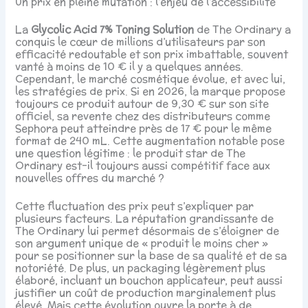
Un prix en pleine mutation : l’enjeu de l’accessibilité
La
Glycolic Acid 7% Toning Solution
de The Ordinary a
conquis le cœur de millions d’utilisateurs par son
efficacité redoutable et son prix imbattable, souvent
vanté à moins de 10 € il y a quelques années.
Cependant, le marché cosmétique évolue, et avec lui,
les stratégies de prix. Si en 2026, la marque propose
toujours ce produit autour de 9,30 € sur son site
officiel, sa revente chez des distributeurs comme
Sephora peut atteindre près de 17 € pour le même
format de 240 mL. Cette augmentation notable pose
une question légitime : le produit star de The
Ordinary est-il toujours aussi compétitif face aux
nouvelles offres du marché ?
Cette fluctuation des prix peut s’expliquer par
plusieurs facteurs. La réputation grandissante de
The Ordinary lui permet désormais de s’éloigner de
son argument unique de « produit le moins cher »
pour se positionner sur la base de sa qualité et de sa
notoriété. De plus, un packaging légèrement plus
élaboré, incluant un bouchon applicateur, peut aussi
justifier un coût de production marginalement plus
élevé. Mais cette évolution ouvre la porte à de