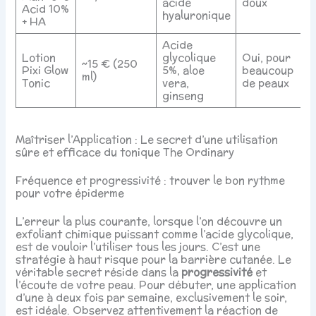
acide
doux
Acid 10%
hyaluronique
+ HA
Acide
Lotion
glycolique
Oui, pour
~15 € (250
Pixi Glow
5%, aloe
beaucoup
ml)
Tonic
vera,
de peaux
ginseng
Maîtriser l’Application : Le secret d’une utilisation
sûre et efficace du tonique The Ordinary
Fréquence et progressivité : trouver le bon rythme
pour votre épiderme
L’erreur la plus courante, lorsque l’on découvre un
exfoliant chimique puissant comme l’acide glycolique,
est de vouloir l’utiliser tous les jours. C’est une
stratégie à haut risque pour la barrière cutanée. Le
véritable secret réside dans la
progressivité
et
l’écoute de votre peau. Pour débuter, une application
d’une à deux fois par semaine, exclusivement le soir,
est idéale. Observez attentivement la réaction de