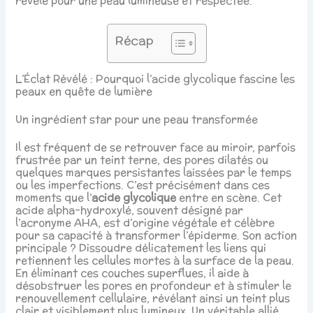
révélé pour une peau lumineuse et respectée.
Récap
L’Éclat Révélé : Pourquoi l’acide glycolique fascine les
peaux en quête de lumière
Un ingrédient star pour une peau transformée
Il est fréquent de se retrouver face au miroir, parfois
frustrée par un teint terne, des pores dilatés ou
quelques marques persistantes laissées par le temps
ou les imperfections. C’est précisément dans ces
moments que l’
acide glycolique
entre en scène. Cet
acide alpha-hydroxylé, souvent désigné par
l’acronyme AHA, est d’origine végétale et célèbre
pour sa capacité à transformer l’épiderme. Son action
principale ? Dissoudre délicatement les liens qui
retiennent les cellules mortes à la surface de la peau.
En éliminant ces couches superflues, il aide à
désobstruer les pores en profondeur et à stimuler le
renouvellement cellulaire, révélant ainsi un teint plus
clair et visiblement plus lumineux. Un véritable allié