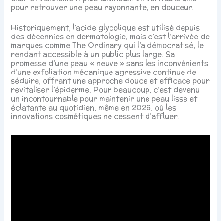
pour retrouver une peau rayonnante, en douceur.
Historiquement, l’acide glycolique est utilisé depuis
des décennies en dermatologie, mais c’est l’arrivée de
marques comme The Ordinary qui l’a démocratisé, le
rendant accessible à un public plus large. Sa
promesse d’une peau « neuve » sans les inconvénients
d’une exfoliation mécanique agressive continue de
séduire, offrant une approche douce et efficace pour
revitaliser l’épiderme. Pour beaucoup, c’est devenu
un incontournable pour maintenir une peau lisse et
éclatante au quotidien, même en 2026, où les
innovations cosmétiques ne cessent d’affluer.