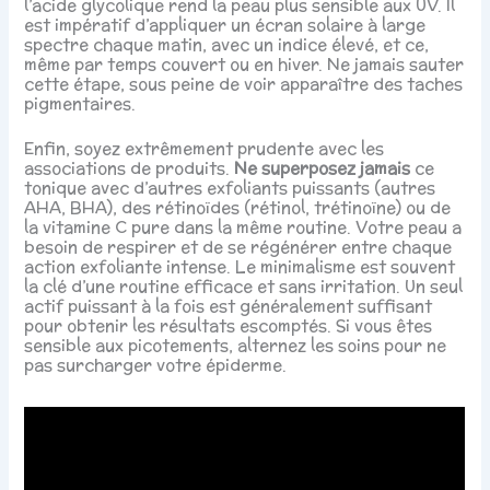
l’acide glycolique rend la peau plus sensible aux UV. Il
est impératif d’appliquer un écran solaire à large
spectre chaque matin, avec un indice élevé, et ce,
même par temps couvert ou en hiver. Ne jamais sauter
cette étape, sous peine de voir apparaître des taches
pigmentaires.
Enfin, soyez extrêmement prudente avec les
associations de produits.
Ne superposez jamais
ce
tonique avec d’autres exfoliants puissants (autres
AHA, BHA), des rétinoïdes (rétinol, trétinoïne) ou de
la vitamine C pure dans la même routine. Votre peau a
besoin de respirer et de se régénérer entre chaque
action exfoliante intense. Le minimalisme est souvent
la clé d’une routine efficace et sans irritation. Un seul
actif puissant à la fois est généralement suffisant
pour obtenir les résultats escomptés. Si vous êtes
sensible aux picotements, alternez les soins pour ne
pas surcharger votre épiderme.