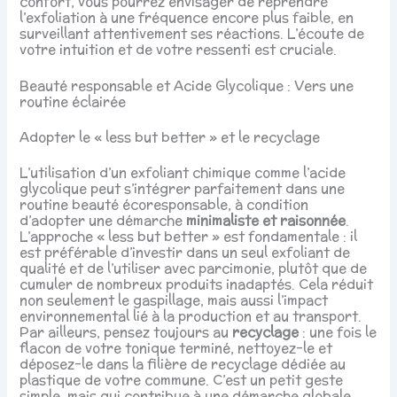
confort, vous pourrez envisager de reprendre
l’exfoliation à une fréquence encore plus faible, en
surveillant attentivement ses réactions. L’écoute de
votre intuition et de votre ressenti est cruciale.
Beauté responsable et Acide Glycolique : Vers une
routine éclairée
Adopter le « less but better » et le recyclage
L’utilisation d’un exfoliant chimique comme l’acide
glycolique peut s’intégrer parfaitement dans une
routine beauté écoresponsable, à condition
d’adopter une démarche
minimaliste et raisonnée
.
L’approche « less but better » est fondamentale : il
est préférable d’investir dans un seul exfoliant de
qualité et de l’utiliser avec parcimonie, plutôt que de
cumuler de nombreux produits inadaptés. Cela réduit
non seulement le gaspillage, mais aussi l’impact
environnemental lié à la production et au transport.
Par ailleurs, pensez toujours au
recyclage
: une fois le
flacon de votre tonique terminé, nettoyez-le et
déposez-le dans la filière de recyclage dédiée au
plastique de votre commune. C’est un petit geste
simple, mais qui contribue à une démarche globale