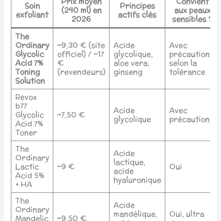
Prix moyen
Convient
Soin
Principes
(240 ml) en
aux peaux
exfoliant
actifs clés
2026
sensibles ?
The
Ordinary
~9,30 € (site
Acide
Avec
Glycolic
officiel) / ~17
glycolique,
précautions,
Acid 7%
€
aloe vera,
selon la
Toning
(revendeurs)
ginseng
tolérance
Solution
Revox
b77
Acide
Avec
Glycolic
~7,50 €
glycolique
précautions
Acid 7%
Toner
The
Acide
Ordinary
lactique,
Lactic
~9 €
Oui
acide
Acid 5%
hyaluronique
+ HA
The
Acide
Ordinary
mandélique,
Oui, ultra
Mandelic
~9,50 €