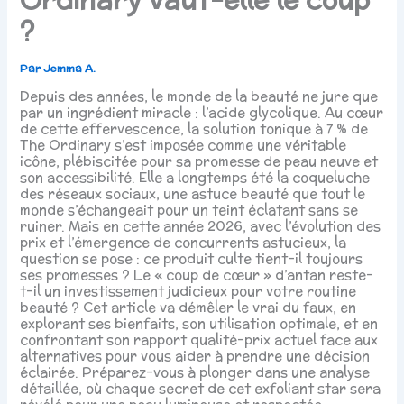
?
Par
Jemma A.
Depuis des années, le monde de la beauté ne jure que
par un ingrédient miracle : l’acide glycolique. Au cœur
de cette effervescence, la solution tonique à 7 % de
The Ordinary s’est imposée comme une véritable
icône, plébiscitée pour sa promesse de peau neuve et
son accessibilité. Elle a longtemps été la coqueluche
des réseaux sociaux, une astuce beauté que tout le
monde s’échangeait pour un teint éclatant sans se
ruiner. Mais en cette année 2026, avec l’évolution des
prix et l’émergence de concurrents astucieux, la
question se pose : ce produit culte tient-il toujours
ses promesses ? Le « coup de cœur » d’antan reste-
t-il un investissement judicieux pour votre routine
beauté ? Cet article va démêler le vrai du faux, en
explorant ses bienfaits, son utilisation optimale, et en
confrontant son rapport qualité-prix actuel face aux
alternatives pour vous aider à prendre une décision
éclairée. Préparez-vous à plonger dans une analyse
détaillée, où chaque secret de cet exfoliant star sera