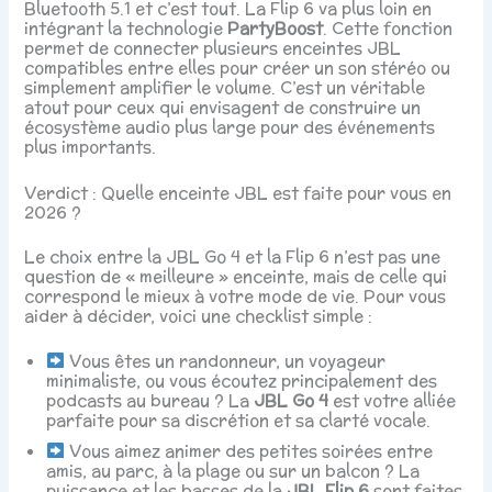
Bluetooth 5.1 et c’est tout. La Flip 6 va plus loin en
intégrant la technologie
PartyBoost
. Cette fonction
permet de connecter plusieurs enceintes JBL
compatibles entre elles pour créer un son stéréo ou
simplement amplifier le volume. C’est un véritable
atout pour ceux qui envisagent de construire un
écosystème audio plus large pour des événements
plus importants.
Verdict : Quelle enceinte JBL est faite pour vous en
2026 ?
Le choix entre la JBL Go 4 et la Flip 6 n’est pas une
question de « meilleure » enceinte, mais de celle qui
correspond le mieux à votre mode de vie. Pour vous
aider à décider, voici une checklist simple :
Vous êtes un randonneur, un voyageur
minimaliste, ou vous écoutez principalement des
podcasts au bureau ? La
JBL Go 4
est votre alliée
parfaite pour sa discrétion et sa clarté vocale.
Vous aimez animer des petites soirées entre
amis, au parc, à la plage ou sur un balcon ? La
puissance et les basses de la
JBL Flip 6
sont faites