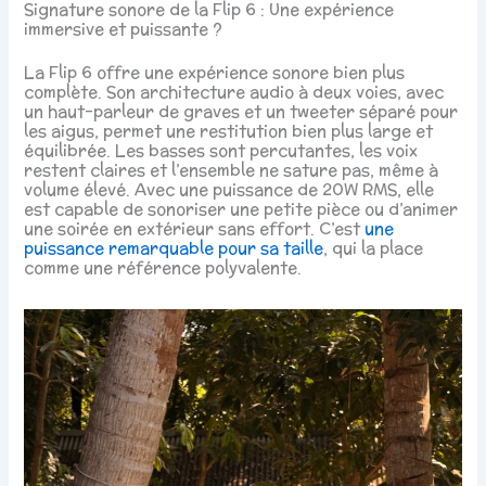
Signature sonore de la Flip 6 : Une expérience
immersive et puissante ?
La Flip 6 offre une expérience sonore bien plus
complète. Son architecture audio à deux voies, avec
un haut-parleur de graves et un tweeter séparé pour
les aigus, permet une restitution bien plus large et
équilibrée. Les basses sont percutantes, les voix
restent claires et l’ensemble ne sature pas, même à
volume élevé. Avec une puissance de 20W RMS, elle
est capable de sonoriser une petite pièce ou d’animer
une soirée en extérieur sans effort. C’est
une
puissance remarquable pour sa taille
, qui la place
comme une référence polyvalente.