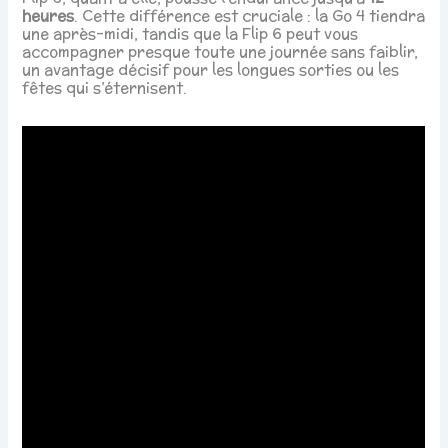
heures
. Cette différence est cruciale : la Go 4 tiendra
une après-midi, tandis que la Flip 6 peut vous
accompagner presque toute une journée sans faiblir,
un avantage décisif pour les longues sorties ou les
fêtes qui s’éternisent.