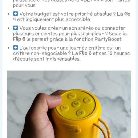
pour vous.
Votre budget est votre priorité absolue ? La
Go
4
est logiquement plus accessible.
Vous voulez créer un son stéréo ou connecter
plusieurs enceintes pour plus d’ampleur ? Seule la
Flip 6
le permet grâce à la fonction PartyBoost.
L’autonomie pour une journée entière est un
critère non-négociable ? La
Flip 6
et ses 12 heures
d’écoute sont indispensables.