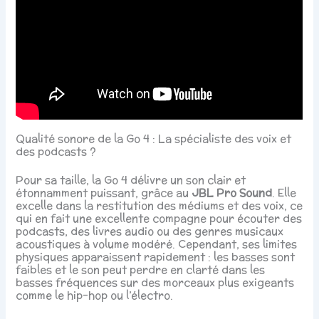
Qualité sonore de la Go 4 : La spécialiste des voix et
des podcasts ?
Pour sa taille, la Go 4 délivre un son clair et
étonnamment puissant, grâce au
JBL Pro Sound
. Elle
excelle dans la restitution des médiums et des voix, ce
qui en fait une excellente compagne pour écouter des
podcasts, des livres audio ou des genres musicaux
acoustiques à volume modéré. Cependant, ses limites
physiques apparaissent rapidement : les basses sont
faibles et le son peut perdre en clarté dans les
basses fréquences sur des morceaux plus exigeants
comme le hip-hop ou l’électro.